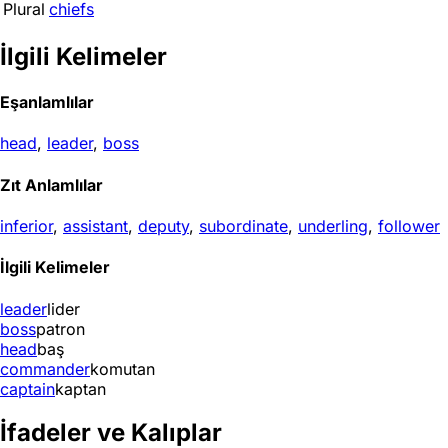
Plural
chiefs
İlgili Kelimeler
Eşanlamlılar
head
,
leader
,
boss
Zıt Anlamlılar
inferior
,
assistant
,
deputy
,
subordinate
,
underling
,
follower
İlgili Kelimeler
leader
lider
boss
patron
head
baş
commander
komutan
captain
kaptan
İfadeler ve Kalıplar