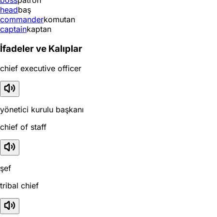
boss
patron
head
baş
commander
komutan
captain
kaptan
İfadeler ve Kalıplar
chief executive officer
yönetici kurulu başkanı
chief of staff
şef
tribal chief