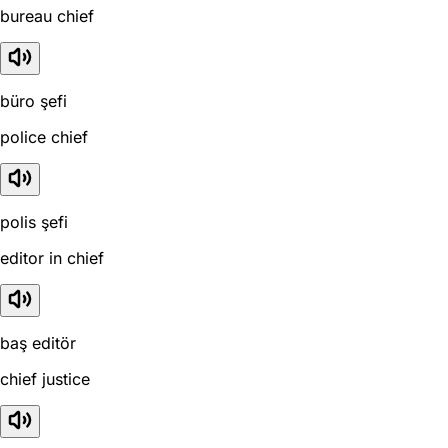
bureau chief
büro şefi
police chief
polis şefi
editor in chief
baş editör
chief justice