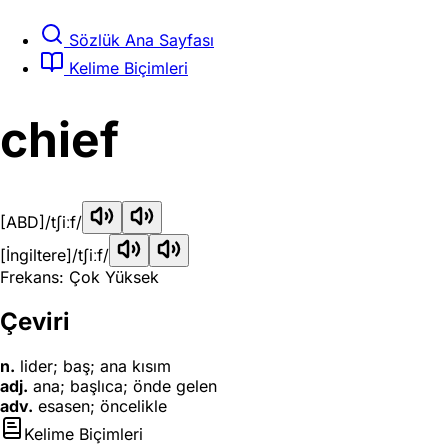
Sözlük Ana Sayfası
Kelime Biçimleri
chief
[ABD]
/tʃiːf/
[İngiltere]
/tʃiːf/
Frekans: Çok Yüksek
Çeviri
n.
lider; baş; ana kısım
adj.
ana; başlıca; önde gelen
adv.
esasen; öncelikle
Kelime Biçimleri