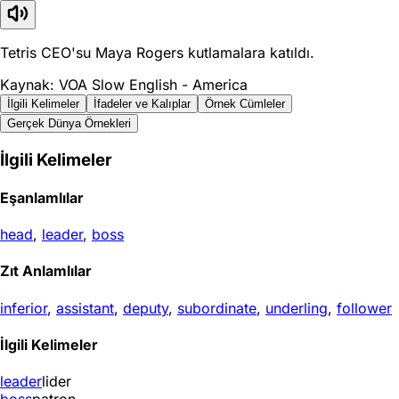
Tetris CEO'su Maya Rogers kutlamalara katıldı.
Kaynak: VOA Slow English - America
İlgili Kelimeler
İfadeler ve Kalıplar
Örnek Cümleler
Gerçek Dünya Örnekleri
İlgili Kelimeler
Eşanlamlılar
head
,
leader
,
boss
Zıt Anlamlılar
inferior
,
assistant
,
deputy
,
subordinate
,
underling
,
follower
İlgili Kelimeler
leader
lider