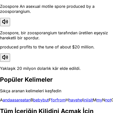
Zoospore An asexual motile spore produced by a
zoosporangium.
Zoospore, bir zoosporangium tarafından üretilen eşeysiz
hareketli bir spordur.
produced profits to the tune of about $20 million.
Yaklaşık 20 milyon dolarlık kâr elde edildi.
Popüler Kelimeler
Sıkça aranan kelimeleri keşfedin
A
and
a
as
are
at
an
B
be
by
but
F
for
from
H
have
he
I
in
i
is
it
M
my
N
not
Tüm İçeriğin Kilidini Açmak İçin