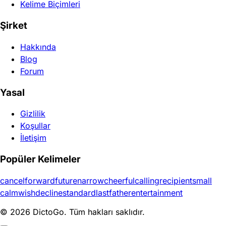
Kelime Biçimleri
Şirket
Hakkında
Blog
Forum
Yasal
Gizlilik
Koşullar
İletişim
Popüler Kelimeler
cancel
forward
future
narrow
cheerful
calling
recipient
small
calm
wish
decline
standard
last
father
entertainment
© 2026 DictoGo. Tüm hakları saklıdır.