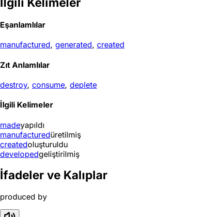
İlgili Kelimeler
Eşanlamlılar
manufactured
,
generated
,
created
Zıt Anlamlılar
destroy
,
consume
,
deplete
İlgili Kelimeler
made
yapıldı
manufactured
üretilmiş
created
oluşturuldu
developed
geliştirilmiş
İfadeler ve Kalıplar
produced by