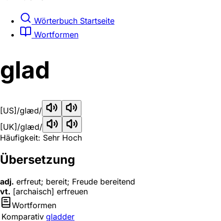
Wörterbuch Startseite
Wortformen
glad
[US]
/glæd/
[UK]
/ɡlæd/
Häufigkeit: Sehr Hoch
Übersetzung
adj.
erfreut; bereit; Freude bereitend
vt.
[archaisch] erfreuen
Wortformen
Komparativ
gladder