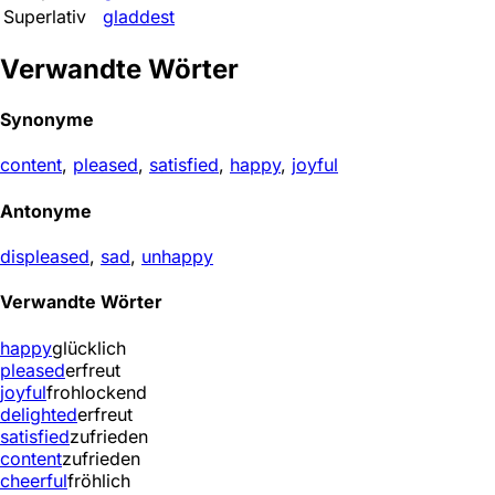
Superlativ
gladdest
Verwandte Wörter
Synonyme
content
,
pleased
,
satisfied
,
happy
,
joyful
Antonyme
displeased
,
sad
,
unhappy
Verwandte Wörter
happy
glücklich
pleased
erfreut
joyful
frohlockend
delighted
erfreut
satisfied
zufrieden
content
zufrieden
cheerful
fröhlich