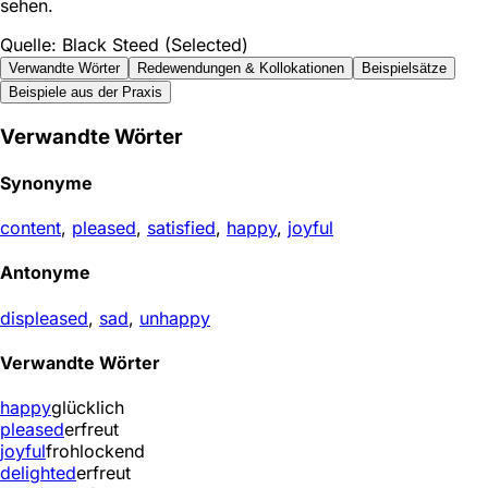
sehen.
Quelle: Black Steed (Selected)
Verwandte Wörter
Redewendungen & Kollokationen
Beispielsätze
Beispiele aus der Praxis
Verwandte Wörter
Synonyme
content
,
pleased
,
satisfied
,
happy
,
joyful
Antonyme
displeased
,
sad
,
unhappy
Verwandte Wörter
happy
glücklich
pleased
erfreut
joyful
frohlockend
delighted
erfreut