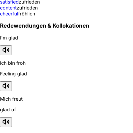
satisfied
zufrieden
content
zufrieden
cheerful
fröhlich
Redewendungen & Kollokationen
I'm glad
Ich bin froh
Feeling glad
Mich freut
glad of