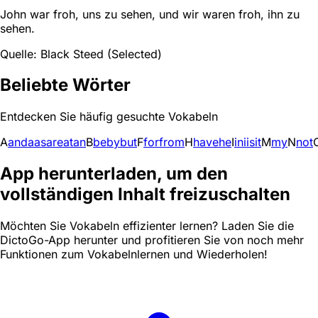
John war froh, uns zu sehen, und wir waren froh, ihn zu
sehen.
Quelle: Black Steed (Selected)
Beliebte Wörter
Entdecken Sie häufig gesuchte Vokabeln
A
and
a
as
are
at
an
B
be
by
but
F
for
from
H
have
he
I
in
i
is
it
M
my
N
not
App herunterladen, um den
vollständigen Inhalt freizuschalten
Möchten Sie Vokabeln effizienter lernen? Laden Sie die
DictoGo-App herunter und profitieren Sie von noch mehr
Funktionen zum Vokabelnlernen und Wiederholen!