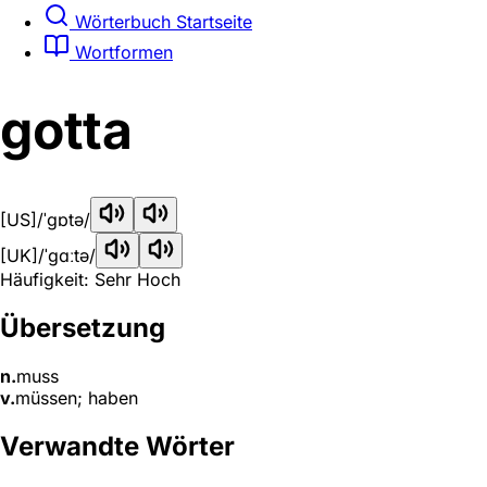
Wörterbuch Startseite
Wortformen
gotta
[US]
/ˈɡɒtə/
[UK]
/ˈɡɑːtə/
Häufigkeit: Sehr Hoch
Übersetzung
n.
muss
v.
müssen; haben
Verwandte Wörter