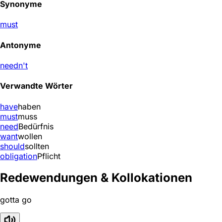
Synonyme
must
Antonyme
needn't
Verwandte Wörter
have
haben
must
muss
need
Bedürfnis
want
wollen
should
sollten
obligation
Pflicht
Redewendungen & Kollokationen
gotta go