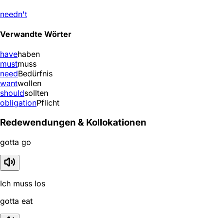
needn't
Verwandte Wörter
have
haben
must
muss
need
Bedürfnis
want
wollen
should
sollten
obligation
Pflicht
Redewendungen & Kollokationen
gotta go
Ich muss los
gotta eat