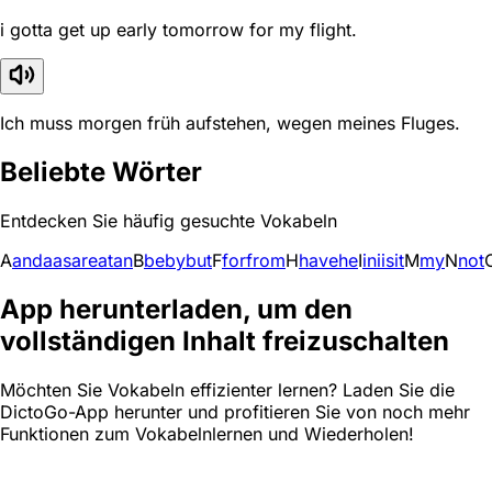
i gotta get up early tomorrow for my flight.
Ich muss morgen früh aufstehen, wegen meines Fluges.
Beliebte Wörter
Entdecken Sie häufig gesuchte Vokabeln
A
and
a
as
are
at
an
B
be
by
but
F
for
from
H
have
he
I
in
i
is
it
M
my
N
not
App herunterladen, um den
vollständigen Inhalt freizuschalten
Möchten Sie Vokabeln effizienter lernen? Laden Sie die
DictoGo-App herunter und profitieren Sie von noch mehr
Funktionen zum Vokabelnlernen und Wiederholen!