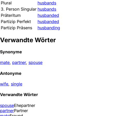
Plural
husbands
3. Person Singular
husbands
Präteritum
husbanded
Partizip Perfekt
husbanded
Partizip Präsens
husbanding
Verwandte Wörter
Synonyme
mate
,
partner
,
spouse
Antonyme
wife
,
single
Verwandte Wörter
spouse
Ehepartner
partner
Partner
mate
Freund