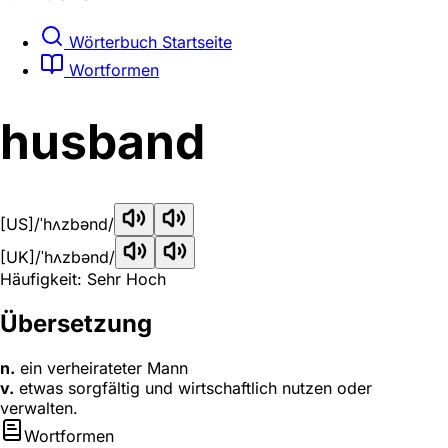
Wörterbuch Startseite
Wortformen
husband
[US]
/ˈhʌzbənd/
[UK]
/ˈhʌzbənd/
Häufigkeit: Sehr Hoch
Übersetzung
n.
ein verheirateter Mann
v.
etwas sorgfältig und wirtschaftlich nutzen oder
verwalten.
Wortformen