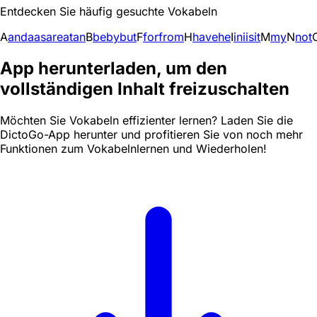
Entdecken Sie häufig gesuchte Vokabeln
A
and
a
as
are
at
an
B
be
by
but
F
for
from
H
have
he
I
in
i
is
it
M
my
N
not
App herunterladen, um den
vollständigen Inhalt freizuschalten
Möchten Sie Vokabeln effizienter lernen? Laden Sie die
DictoGo-App herunter und profitieren Sie von noch mehr
Funktionen zum Vokabelnlernen und Wiederholen!