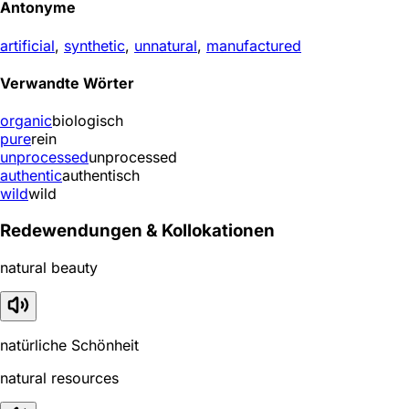
Antonyme
artificial
,
synthetic
,
unnatural
,
manufactured
Verwandte Wörter
organic
biologisch
pure
rein
unprocessed
unprocessed
authentic
authentisch
wild
wild
Redewendungen & Kollokationen
natural beauty
natürliche Schönheit
natural resources