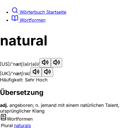
Wörterbuch Startseite
Wortformen
natural
[US]
/'nætʃ(ə)r(ə)l/
[UK]
/'nætʃrəl/
Häufigkeit: Sehr Hoch
Übersetzung
adj.
angeboren; n. jemand mit einem natürlichen Talent,
ursprünglicher Klang
Wortformen
Plural
naturals