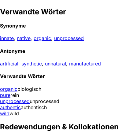
Verwandte Wörter
Synonyme
innate
,
native
,
organic
,
unprocessed
Antonyme
artificial
,
synthetic
,
unnatural
,
manufactured
Verwandte Wörter
organic
biologisch
pure
rein
unprocessed
unprocessed
authentic
authentisch
wild
wild
Redewendungen & Kollokationen