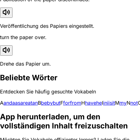
Veröffentlichung des Papiers eingestellt.
turn the paper over.
Drehe das Papier um.
Beliebte Wörter
Entdecken Sie häufig gesuchte Vokabeln
A
and
a
as
are
at
an
B
be
by
but
F
for
from
H
have
he
I
in
i
is
it
M
my
N
not
App herunterladen, um den
vollständigen Inhalt freizuschalten
Möchten Sie Vokabeln effizienter lernen? Laden Sie die