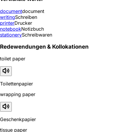
document
document
writing
Schreiben
printer
Drucker
notebook
Notizbuch
stationery
Schreibwaren
Redewendungen & Kollokationen
toilet paper
Toilettenpapier
wrapping paper
Geschenkpapier
tissue paper