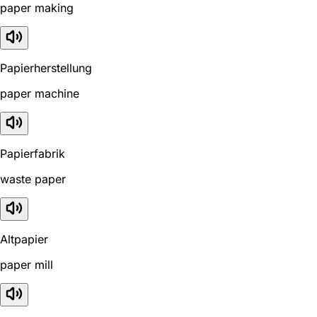
paper making
Papierherstellung
paper machine
Papierfabrik
waste paper
Altpapier
paper mill