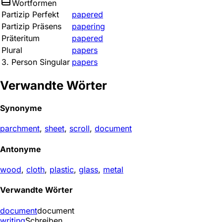
Wortformen
Partizip Perfekt
papered
Partizip Präsens
papering
Präteritum
papered
Plural
papers
3. Person Singular
papers
Verwandte Wörter
Synonyme
parchment
,
sheet
,
scroll
,
document
Antonyme
wood
,
cloth
,
plastic
,
glass
,
metal
Verwandte Wörter
document
document
writing
Schreiben