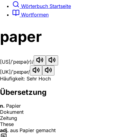
Wörterbuch Startseite
Wortformen
paper
[US]
/ˈpeɪpə(r)/
[UK]
/ˈpeɪpər/
Häufigkeit: Sehr Hoch
Übersetzung
n.
Papier
Dokument
Zeitung
These
adj.
aus Papier gemacht