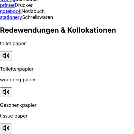
printer
Drucker
notebook
Notizbuch
stationery
Schreibwaren
Redewendungen & Kollokationen
toilet paper
Toilettenpapier
wrapping paper
Geschenkpapier
tissue paper