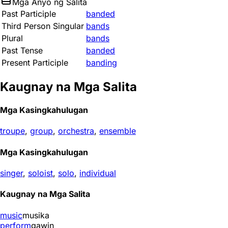
Mga Anyo ng Salita
Past Participle
banded
Third Person Singular
bands
Plural
bands
Past Tense
banded
Present Participle
banding
Kaugnay na Mga Salita
Mga Kasingkahulugan
troupe
,
group
,
orchestra
,
ensemble
Mga Kasingkahulugan
singer
,
soloist
,
solo
,
individual
Kaugnay na Mga Salita
music
musika
perform
gawin