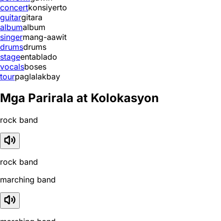
concert
konsiyerto
guitar
gitara
album
album
singer
mang-aawit
drums
drums
stage
entablado
vocals
boses
tour
paglalakbay
Mga Parirala at Kolokasyon
rock band
rock band
marching band