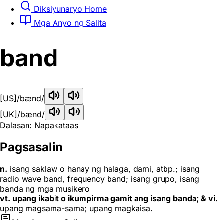
Diksiyunaryo Home
Mga Anyo ng Salita
band
[US]
/bænd/
[UK]
/bænd/
Dalasan: Napakataas
Pagsasalin
n.
isang saklaw o hanay ng halaga, dami, atbp.; isang
radio wave band, frequency band; isang grupo, isang
banda ng mga musikero
vt. upang ikabit o ikumpirma gamit ang isang banda; & vi.
upang magsama-sama; upang magkaisa.