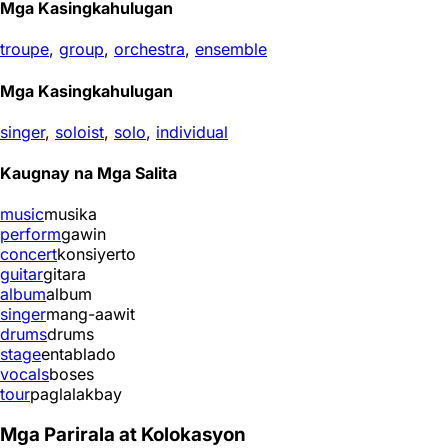
Mga Kasingkahulugan
troupe
,
group
,
orchestra
,
ensemble
Mga Kasingkahulugan
singer
,
soloist
,
solo
,
individual
Kaugnay na Mga Salita
music
musika
perform
gawin
concert
konsiyerto
guitar
gitara
album
album
singer
mang-aawit
drums
drums
stage
entablado
vocals
boses
tour
paglalakbay
Mga Parirala at Kolokasyon