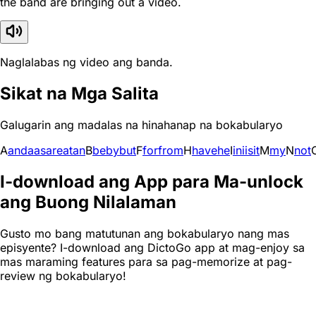
the band are bringing out a video.
Naglalabas ng video ang banda.
Sikat na Mga Salita
Galugarin ang madalas na hinahanap na bokabularyo
A
and
a
as
are
at
an
B
be
by
but
F
for
from
H
have
he
I
in
i
is
it
M
my
N
not
I-download ang App para Ma-unlock
ang Buong Nilalaman
Gusto mo bang matutunan ang bokabularyo nang mas
episyente? I-download ang DictoGo app at mag-enjoy sa
mas maraming features para sa pag-memorize at pag-
review ng bokabularyo!