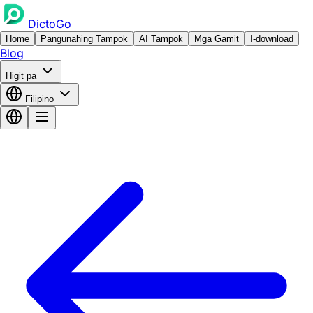
DictoGo
Home
Pangunahing Tampok
AI Tampok
Mga Gamit
I-download
Blog
Higit pa
Filipino