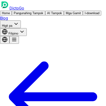
DictoGo
Home
Pangunahing Tampok
AI Tampok
Mga Gamit
I-download
Blog
Higit pa
Filipino