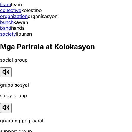
team
team
collective
kolektibo
organization
organisasyon
bunch
kawan
band
handa
society
lipunan
Mga Parirala at Kolokasyon
social group
grupo sosyal
study group
grupo ng pag-aaral
support group