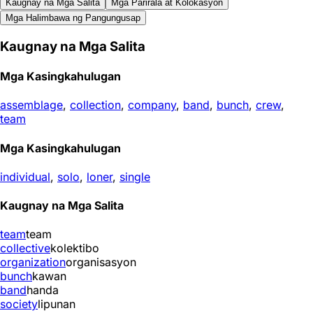
Kaugnay na Mga Salita
Mga Parirala at Kolokasyon
Mga Halimbawa ng Pangungusap
Kaugnay na Mga Salita
Mga Kasingkahulugan
assemblage
,
collection
,
company
,
band
,
bunch
,
crew
,
team
Mga Kasingkahulugan
individual
,
solo
,
loner
,
single
Kaugnay na Mga Salita
team
team
collective
kolektibo
organization
organisasyon
bunch
kawan
band
handa
society
lipunan