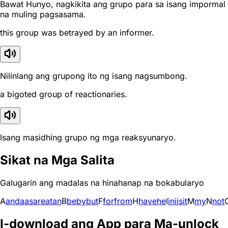
Bawat Hunyo, nagkikita ang grupo para sa isang impormal
na muling pagsasama.
this group was betrayed by an informer.
Nilinlang ang grupong ito ng isang nagsumbong.
a bigoted group of reactionaries.
Isang masidhing grupo ng mga reaksyunaryo.
Sikat na Mga Salita
Galugarin ang madalas na hinahanap na bokabularyo
A
and
a
as
are
at
an
B
be
by
but
F
for
from
H
have
he
I
in
i
is
it
M
my
N
not
I-download ang App para Ma-unlock