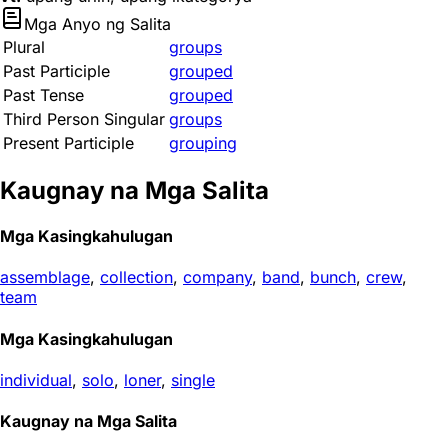
Mga Anyo ng Salita
Plural
groups
Past Participle
grouped
Past Tense
grouped
Third Person Singular
groups
Present Participle
grouping
Kaugnay na Mga Salita
Mga Kasingkahulugan
assemblage
,
collection
,
company
,
band
,
bunch
,
crew
,
team
Mga Kasingkahulugan
individual
,
solo
,
loner
,
single
Kaugnay na Mga Salita