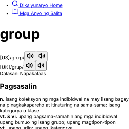
Diksiyunaryo Home
Mga Anyo ng Salita
group
[US]
/gruːp/
[UK]
/ɡrup/
Dalasan: Napakataas
Pagsasalin
n.
isang koleksyon ng mga indibidwal na may iisang bagay
na pinagkakapareho at itinuturing na sama-sama; isang
kategorya o klase
vt. & vi.
upang pagsama-samahin ang mga indibidwal
upang bumuo ng isang grupo; upang magtipon-tipon
vt.
upang uriin; upang ikategorya