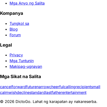
Mga Anyo ng Salita
Kompanya
Tungkol sa
Blog
Forum
Legal
Privacy
Mga Tuntunin
Makipag-ugnayan
Mga Sikat na Salita
cancel
forward
future
narrow
cheerful
calling
recipient
small
calm
wish
decline
standard
last
father
entertainment
© 2026 DictoGo. Lahat ng karapatan ay nakareserba.