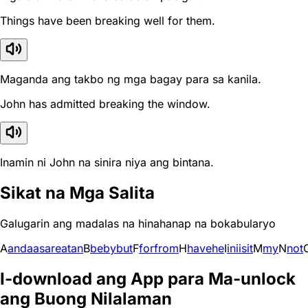
Things have been breaking well for them.
Maganda ang takbo ng mga bagay para sa kanila.
John has admitted breaking the window.
Inamin ni John na sinira niya ang bintana.
Sikat na Mga Salita
Galugarin ang madalas na hinahanap na bokabularyo
A
and
a
as
are
at
an
B
be
by
but
F
for
from
H
have
he
I
in
i
is
it
M
my
N
not
I-download ang App para Ma-unlock
ang Buong Nilalaman