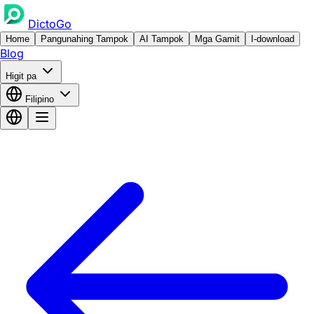
DictoGo
Home
Pangunahing Tampok
AI Tampok
Mga Gamit
I-download
Blog
Higit pa
Filipino