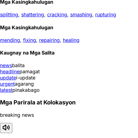
Mga Kasingkahulugan
splitting
,
shattering
,
cracking
,
smashing
,
rupturing
Mga Kasingkahulugan
mending
,
fixing
,
repairing
,
healing
Kaugnay na Mga Salita
news
balita
headline
pamagat
update
i-update
urgent
agarang
latest
pinakabago
Mga Parirala at Kolokasyon
breaking news