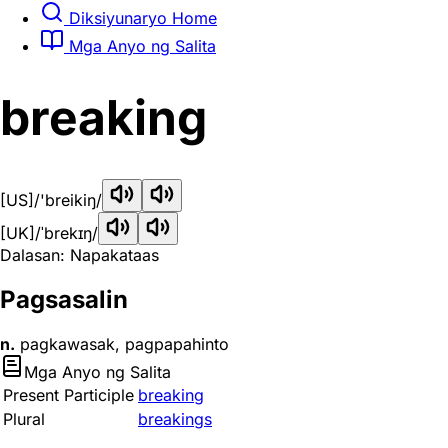
Diksiyunaryo Home
Mga Anyo ng Salita
breaking
[US]
/'breikiŋ/
[UK]
/ˈbrekɪŋ/
Dalasan: Napakataas
Pagsasalin
n.
pagkawasak, pagpapahinto
Mga Anyo ng Salita
Present Participle
breaking
Plural
breakings