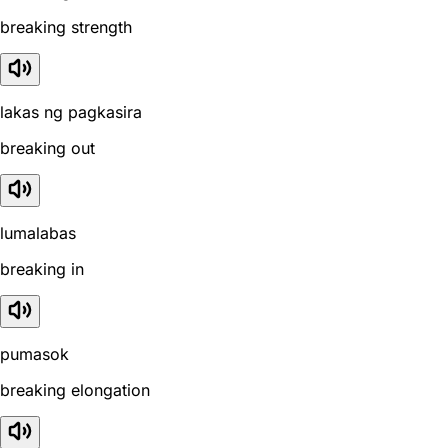
breaking strength
lakas ng pagkasira
breaking out
lumalabas
breaking in
pumasok
breaking elongation