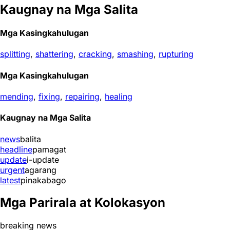
Kaugnay na Mga Salita
Mga Kasingkahulugan
splitting
,
shattering
,
cracking
,
smashing
,
rupturing
Mga Kasingkahulugan
mending
,
fixing
,
repairing
,
healing
Kaugnay na Mga Salita
news
balita
headline
pamagat
update
i-update
urgent
agarang
latest
pinakabago
Mga Parirala at Kolokasyon
breaking news