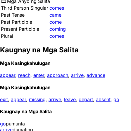
Mga Anyo ng Salita
Third Person Singular
comes
Past Tense
came
Past Participle
come
Present Participle
coming
Plural
comes
Kaugnay na Mga Salita
Mga Kasingkahulugan
appear
,
reach
,
enter
,
approach
,
arrive
,
advance
Mga Kasingkahulugan
exit
,
appear
,
missing
,
arrive
,
leave
,
depart
,
absent
,
go
Kaugnay na Mga Salita
go
pumunta
arrive
dumating