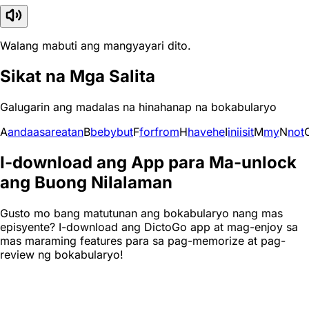
Walang mabuti ang mangyayari dito.
Sikat na Mga Salita
Galugarin ang madalas na hinahanap na bokabularyo
A
and
a
as
are
at
an
B
be
by
but
F
for
from
H
have
he
I
in
i
is
it
M
my
N
not
I-download ang App para Ma-unlock
ang Buong Nilalaman
Gusto mo bang matutunan ang bokabularyo nang mas
episyente? I-download ang DictoGo app at mag-enjoy sa
mas maraming features para sa pag-memorize at pag-
review ng bokabularyo!