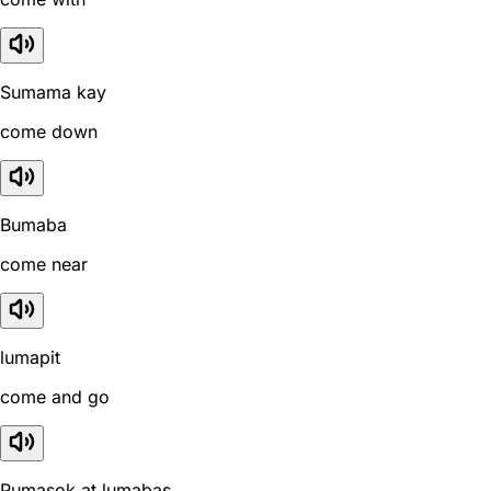
Sumama kay
come down
Bumaba
come near
lumapit
come and go
Pumasok at lumabas