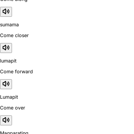
sumama
Come closer
lumapit
Come forward
Lumapit
Come over
Magparating