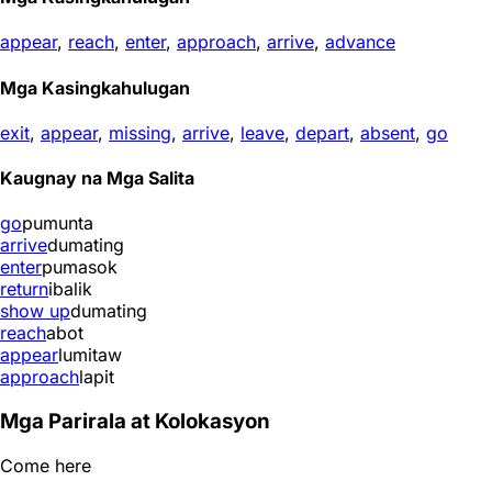
appear
,
reach
,
enter
,
approach
,
arrive
,
advance
Mga Kasingkahulugan
exit
,
appear
,
missing
,
arrive
,
leave
,
depart
,
absent
,
go
Kaugnay na Mga Salita
go
pumunta
arrive
dumating
enter
pumasok
return
ibalik
show up
dumating
reach
abot
appear
lumitaw
approach
lapit
Mga Parirala at Kolokasyon
Come here