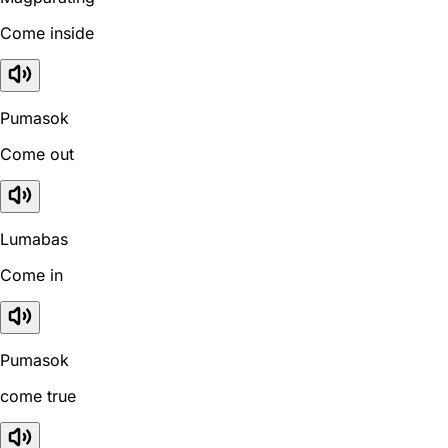
Come inside
Pumasok
Come out
Lumabas
Come in
Pumasok
come true