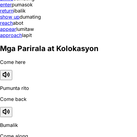
enter
pumasok
return
ibalik
show up
dumating
reach
abot
appear
lumitaw
approach
lapit
Mga Parirala at Kolokasyon
Come here
Pumunta rito
Come back
Bumalik
Come along