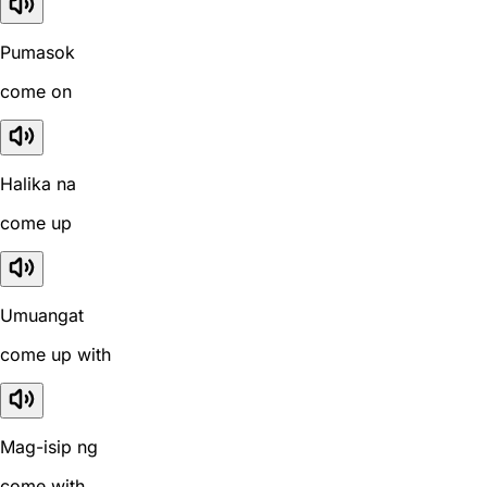
Pumasok
come on
Halika na
come up
Umuangat
come up with
Mag-isip ng
come with