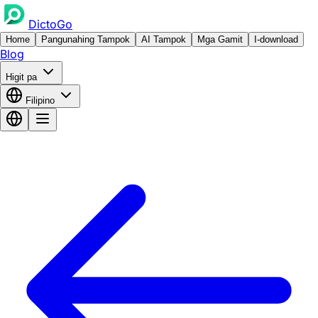
DictoGo
Home
Pangunahing Tampok
AI Tampok
Mga Gamit
I-download
Blog
Higit pa
Filipino