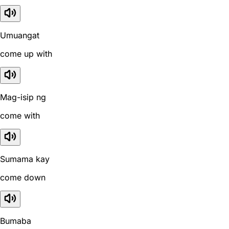
Umuangat
come up with
Mag-isip ng
come with
Sumama kay
come down
Bumaba