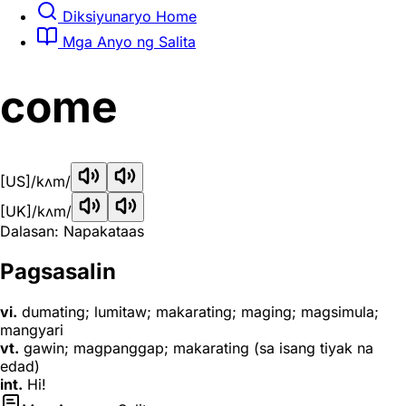
Diksiyunaryo Home
Mga Anyo ng Salita
come
[US]
/kʌm/
[UK]
/kʌm/
Dalasan: Napakataas
Pagsasalin
vi.
dumating; lumitaw; makarating; maging; magsimula;
mangyari
vt.
gawin; magpanggap; makarating (sa isang tiyak na
edad)
int.
Hi!