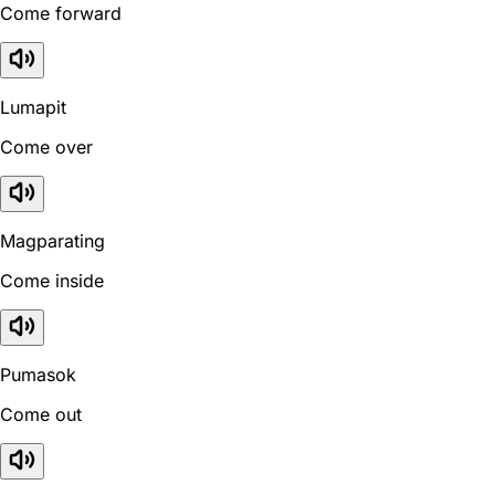
Come forward
Lumapit
Come over
Magparating
Come inside
Pumasok
Come out