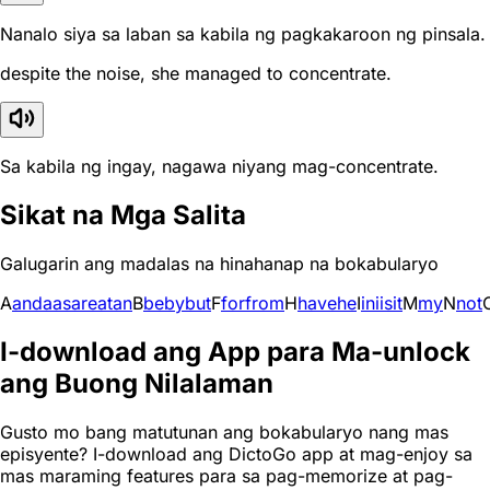
Nanalo siya sa laban sa kabila ng pagkakaroon ng pinsala.
despite the noise, she managed to concentrate.
Sa kabila ng ingay, nagawa niyang mag-concentrate.
Sikat na Mga Salita
Galugarin ang madalas na hinahanap na bokabularyo
A
and
a
as
are
at
an
B
be
by
but
F
for
from
H
have
he
I
in
i
is
it
M
my
N
not
I-download ang App para Ma-unlock
ang Buong Nilalaman
Gusto mo bang matutunan ang bokabularyo nang mas
episyente? I-download ang DictoGo app at mag-enjoy sa
mas maraming features para sa pag-memorize at pag-