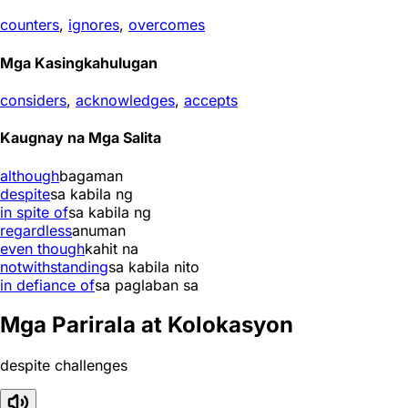
counters
,
ignores
,
overcomes
Mga Kasingkahulugan
considers
,
acknowledges
,
accepts
Kaugnay na Mga Salita
although
bagaman
despite
sa kabila ng
in spite of
sa kabila ng
regardless
anuman
even though
kahit na
notwithstanding
sa kabila nito
in defiance of
sa paglaban sa
Mga Parirala at Kolokasyon
despite challenges