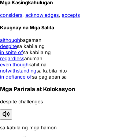
Mga Kasingkahulugan
considers
,
acknowledges
,
accepts
Kaugnay na Mga Salita
although
bagaman
despite
sa kabila ng
in spite of
sa kabila ng
regardless
anuman
even though
kahit na
notwithstanding
sa kabila nito
in defiance of
sa paglaban sa
Mga Parirala at Kolokasyon
despite challenges
sa kabila ng mga hamon