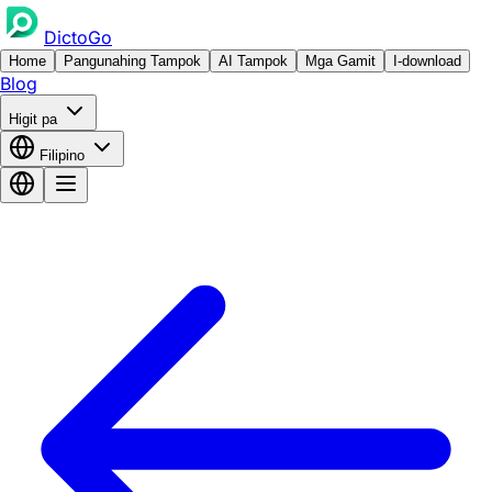
DictoGo
Home
Pangunahing Tampok
AI Tampok
Mga Gamit
I-download
Blog
Higit pa
Filipino