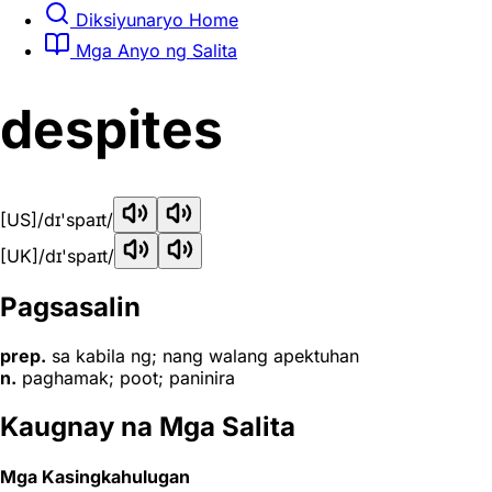
Diksiyunaryo Home
Mga Anyo ng Salita
despites
[US]
/dɪ'spaɪt/
[UK]
/dɪ'spaɪt/
Pagsasalin
prep.
sa kabila ng; nang walang apektuhan
n.
paghamak; poot; paninira
Kaugnay na Mga Salita
Mga Kasingkahulugan