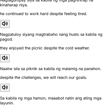
Nagtagumpay siya sa kabila ng mga paghihirap na
kinaharap niya.
he continued to work hard despite feeling tired.
Nagpatuloy siyang magtrabaho nang husto sa kabila ng
pagod.
they enjoyed the picnic despite the cold weather.
Naaliw sila sa piknik sa kabila ng malamig na panahon.
despite the challenges, we will reach our goals.
Sa kabila ng mga hamon, maaabot natin ang ating mga
layunin.