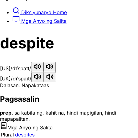
Diksiyunaryo Home
Mga Anyo ng Salita
despite
[US]
/dɪˈspaɪt/
[UK]
/dɪˈspaɪt/
Dalasan: Napakataas
Pagsasalin
prep.
sa kabila ng, kahit na, hindi mapigilan, hindi
mapapalitan.
Mga Anyo ng Salita
Plural
despites