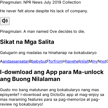
Pinagmulan: NPR News July 2019 Collection
He never felt alone despite his lack of company.
Pinagmulan: A man named Ove decides to die.
Sikat na Mga Salita
Galugarin ang madalas na hinahanap na bokabularyo
A
and
a
as
are
at
an
B
be
by
but
F
for
from
H
have
he
I
in
i
is
it
M
my
N
not
I-download ang App para Ma-unlock
ang Buong Nilalaman
Gusto mo bang matutunan ang bokabularyo nang mas
episyente? I-download ang DictoGo app at mag-enjoy sa
mas maraming features para sa pag-memorize at pag-
review ng bokabularyo!