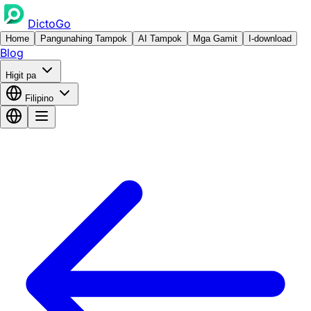
DictoGo
Home
Pangunahing Tampok
AI Tampok
Mga Gamit
I-download
Blog
Higit pa
Filipino