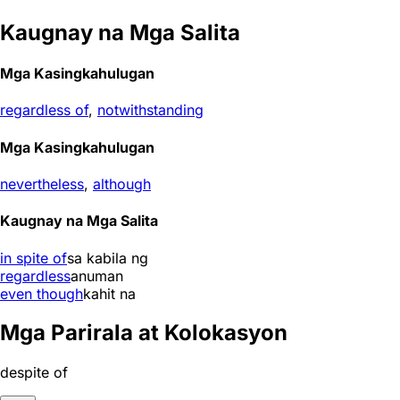
Kaugnay na Mga Salita
Mga Kasingkahulugan
regardless of
,
notwithstanding
Mga Kasingkahulugan
nevertheless
,
although
Kaugnay na Mga Salita
in spite of
sa kabila ng
regardless
anuman
even though
kahit na
Mga Parirala at Kolokasyon
despite of