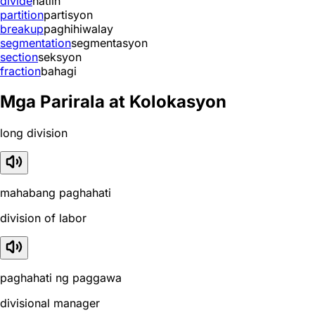
divide
hatiin
partition
partisyon
breakup
paghihiwalay
segmentation
segmentasyon
section
seksyon
fraction
bahagi
Mga Parirala at Kolokasyon
long division
mahabang paghahati
division of labor
paghahati ng paggawa
divisional manager