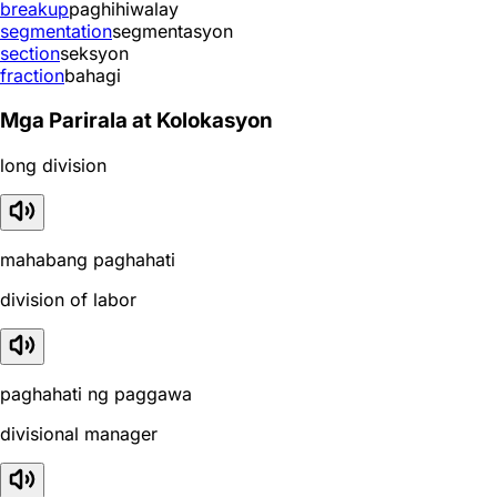
breakup
paghihiwalay
segmentation
segmentasyon
section
seksyon
fraction
bahagi
Mga Parirala at Kolokasyon
long division
mahabang paghahati
division of labor
paghahati ng paggawa
divisional manager