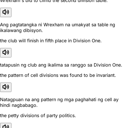
Wrexham's bid to climb the second division table.
Ang pagtatangka ni Wrexham na umakyat sa table ng
ikalawang dibisyon.
the club will finish in fifth place in Division One.
tatapusin ng club ang ikalima sa ranggo sa Division One.
the pattern of cell divisions was found to be invariant.
Natagpuan na ang pattern ng mga paghahati ng cell ay
hindi nagbabago.
the petty divisions of party politics.