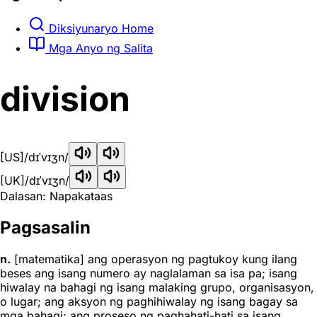
Diksiyunaryo Home
Mga Anyo ng Salita
division
[US]
/dɪˈvɪʒn/
[UK]
/dɪˈvɪʒn/
Dalasan: Napakataas
Pagsasalin
n.
[matematika] ang operasyon ng pagtukoy kung ilang
beses ang isang numero ay naglalaman sa isa pa; isang
hiwalay na bahagi ng isang malaking grupo, organisasyon,
o lugar; ang aksyon ng paghihiwalay ng isang bagay sa
mga bahagi; ang proseso ng paghahati-hati sa isang