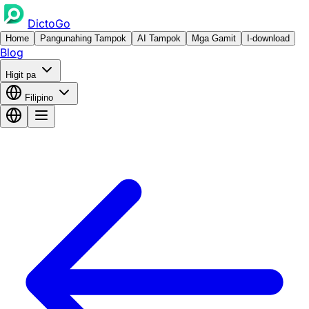
DictoGo
Home
Pangunahing Tampok
AI Tampok
Mga Gamit
I-download
Blog
Higit pa
Filipino