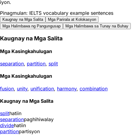
iyon.
Pinagmulan: IELTS vocabulary example sentences
Kaugnay na Mga Salita
Mga Parirala at Kolokasyon
Mga Halimbawa ng Pangungusap
Mga Halimbawa sa Tunay na Buhay
Kaugnay na Mga Salita
Mga Kasingkahulugan
separation
,
partition
,
split
Mga Kasingkahulugan
fusion
,
unity
,
unification
,
harmony
,
combination
Kaugnay na Mga Salita
split
hatiin
separation
paghihiwalay
divide
hatiin
partition
partisyon