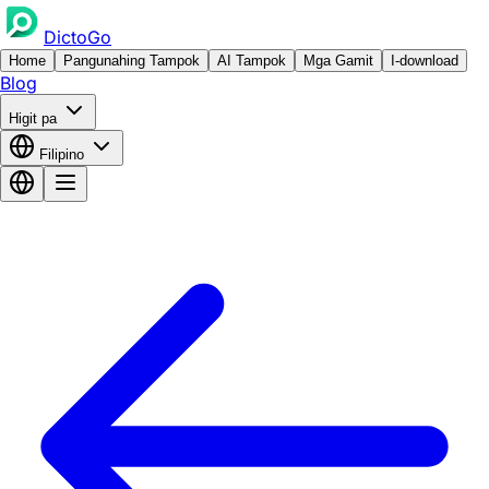
DictoGo
Home
Pangunahing Tampok
AI Tampok
Mga Gamit
I-download
Blog
Higit pa
Filipino