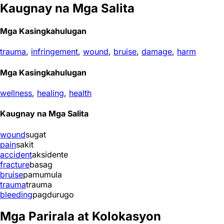
Kaugnay na Mga Salita
Mga Kasingkahulugan
trauma
,
infringement
,
wound
,
bruise
,
damage
,
harm
Mga Kasingkahulugan
wellness
,
healing
,
health
Kaugnay na Mga Salita
wound
sugat
pain
sakit
accident
aksidente
fracture
basag
bruise
pamumula
trauma
trauma
bleeding
pagdurugo
Mga Parirala at Kolokasyon