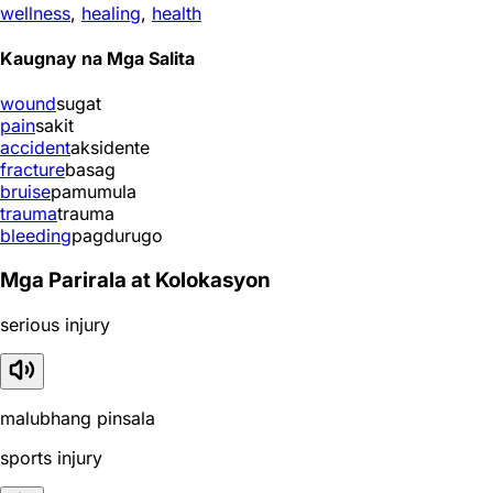
wellness
,
healing
,
health
Kaugnay na Mga Salita
wound
sugat
pain
sakit
accident
aksidente
fracture
basag
bruise
pamumula
trauma
trauma
bleeding
pagdurugo
Mga Parirala at Kolokasyon
serious injury
malubhang pinsala
sports injury