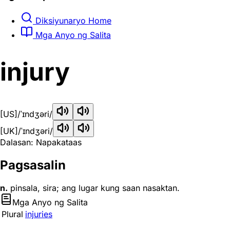
Diksiyunaryo Home
Mga Anyo ng Salita
injury
[US]
/ˈɪndʒəri/
[UK]
/ˈɪndʒəri/
Dalasan: Napakataas
Pagsasalin
n.
pinsala, sira; ang lugar kung saan nasaktan.
Mga Anyo ng Salita
Plural
injuries