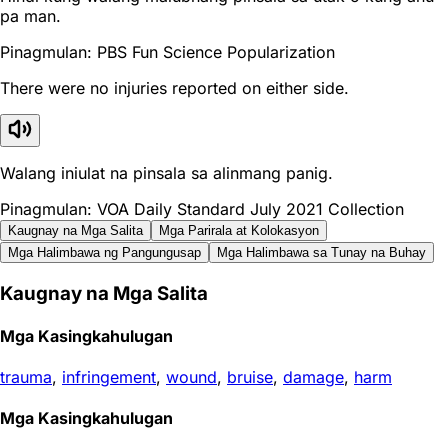
pa man.
Pinagmulan: PBS Fun Science Popularization
There were no injuries reported on either side.
Walang iniulat na pinsala sa alinmang panig.
Pinagmulan: VOA Daily Standard July 2021 Collection
Kaugnay na Mga Salita
Mga Parirala at Kolokasyon
Mga Halimbawa ng Pangungusap
Mga Halimbawa sa Tunay na Buhay
Kaugnay na Mga Salita
Mga Kasingkahulugan
trauma
,
infringement
,
wound
,
bruise
,
damage
,
harm
Mga Kasingkahulugan