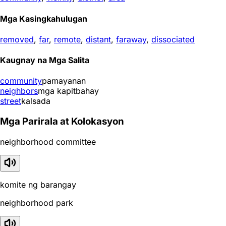
Mga Kasingkahulugan
removed
,
far
,
remote
,
distant
,
faraway
,
dissociated
Kaugnay na Mga Salita
community
pamayanan
neighbors
mga kapitbahay
street
kalsada
Mga Parirala at Kolokasyon
neighborhood committee
komite ng barangay
neighborhood park