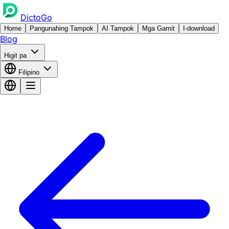
DictoGo
Home
Pangunahing Tampok
AI Tampok
Mga Gamit
I-download
Blog
Higit pa
Filipino