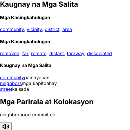
Kaugnay na Mga Salita
Mga Kasingkahulugan
community
,
vicinity
,
district
,
area
Mga Kasingkahulugan
removed
,
far
,
remote
,
distant
,
faraway
,
dissociated
Kaugnay na Mga Salita
community
pamayanan
neighbors
mga kapitbahay
street
kalsada
Mga Parirala at Kolokasyon
neighborhood committee