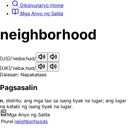
Diksiyunaryo Home
Mga Anyo ng Salita
neighborhood
[US]
/ˈneɪbəˌhʊd/
[UK]
/ˈnebɚˌhʊd/
Dalasan: Napakataas
Pagsasalin
n.
distrito; ang mga tao sa isang tiyak na lugar; ang lugar
na katabi ng isang tiyak na lugar.
Mga Anyo ng Salita
Plural
neighborhoods