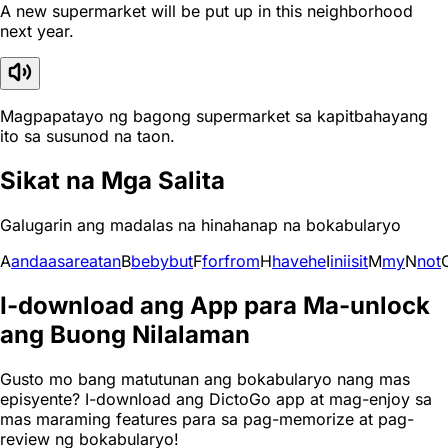
A new supermarket will be put up in this neighborhood
next year.
Magpapatayo ng bagong supermarket sa kapitbahayang
ito sa susunod na taon.
Sikat na Mga Salita
Galugarin ang madalas na hinahanap na bokabularyo
A
and
a
as
are
at
an
B
be
by
but
F
for
from
H
have
he
I
in
i
is
it
M
my
N
not
I-download ang App para Ma-unlock
ang Buong Nilalaman
Gusto mo bang matutunan ang bokabularyo nang mas
episyente? I-download ang DictoGo app at mag-enjoy sa
mas maraming features para sa pag-memorize at pag-
review ng bokabularyo!