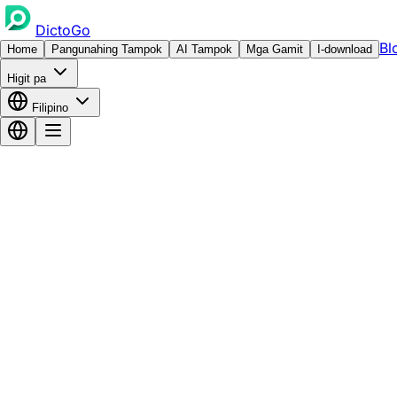
DictoGo
Bl
Home
Pangunahing Tampok
AI Tampok
Mga Gamit
I-download
Higit pa
Filipino