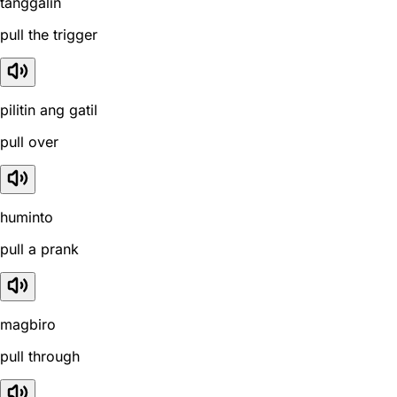
tanggalin
pull the trigger
pilitin ang gatil
pull over
huminto
pull a prank
magbiro
pull through