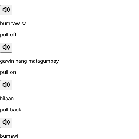
bumitaw sa
pull off
gawin nang matagumpay
pull on
hilaan
pull back
bumawi