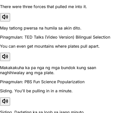
There were three forces that pulled me into it.
May tatlong pwersa na humila sa akin dito.
Pinagmulan: TED Talks (Video Version) Bilingual Selection
You can even get mountains where plates pull apart.
Makakakuha ka pa nga ng mga bundok kung saan
naghihiwalay ang mga plate.
Pinagmulan: PBS Fun Science Popularization
Siding. You'll be pulling in in a minute.
Siding. Dadating ka sa loob sa isang minuto.