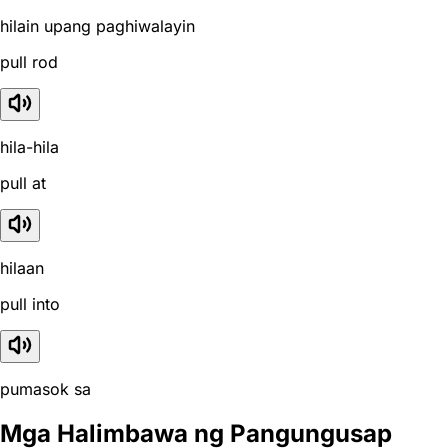
hilain upang paghiwalayin
pull rod
hila-hila
pull at
hilaan
pull into
pumasok sa
Mga Halimbawa ng Pangungusap