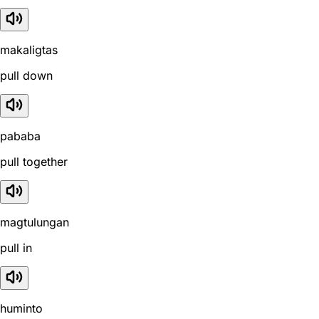
makaligtas
pull down
pababa
pull together
magtulungan
pull in
huminto