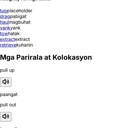
tug
placeholder
drag
pabigat
haul
magbuhat
yank
yank
tow
hatak
extract
extract
retrieve
kuhanin
Mga Parirala at Kolokasyon
pull up
paangat
pull out