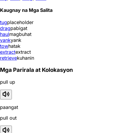
Kaugnay na Mga Salita
tug
placeholder
drag
pabigat
haul
magbuhat
yank
yank
tow
hatak
extract
extract
retrieve
kuhanin
Mga Parirala at Kolokasyon
pull up
paangat
pull out