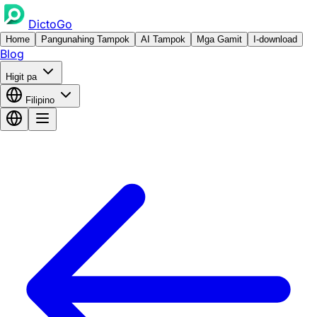
DictoGo
Home
Pangunahing Tampok
AI Tampok
Mga Gamit
I-download
Blog
Higit pa
Filipino