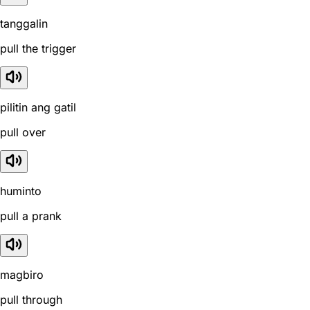
tanggalin
pull the trigger
pilitin ang gatil
pull over
huminto
pull a prank
magbiro
pull through