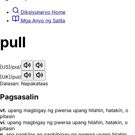
Diksiyunaryo Home
Mga Anyo ng Salita
pull
[US]
/pʊl/
[UK]
/pʊl/
Dalasan: Napakataas
Pagsasalin
vt.
upang magbigay ng pwersa upang hilahin, hatakin, o
pitasin
vi.
upang magbigay ng pwersa upang hilahin, hatakin, o
pitasin
n.
ang pagkilos ng pagbibigay ng pwersa upang hilahin,