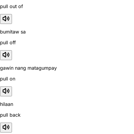
pull out of
bumitaw sa
pull off
gawin nang matagumpay
pull on
hilaan
pull back