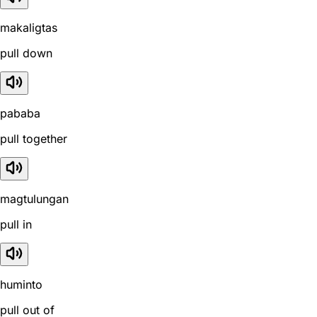
makaligtas
pull down
pababa
pull together
magtulungan
pull in
huminto
pull out of