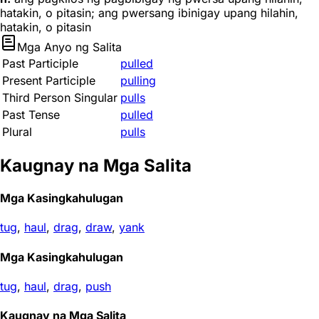
hatakin, o pitasin; ang pwersang ibinigay upang hilahin,
hatakin, o pitasin
Mga Anyo ng Salita
Past Participle
pulled
Present Participle
pulling
Third Person Singular
pulls
Past Tense
pulled
Plural
pulls
Kaugnay na Mga Salita
Mga Kasingkahulugan
tug
,
haul
,
drag
,
draw
,
yank
Mga Kasingkahulugan
tug
,
haul
,
drag
,
push
Kaugnay na Mga Salita