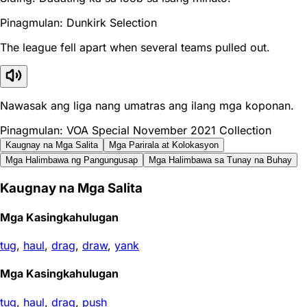
Pinagmulan: Dunkirk Selection
The league fell apart when several teams pulled out.
Nawasak ang liga nang umatras ang ilang mga koponan.
Pinagmulan: VOA Special November 2021 Collection
Kaugnay na Mga Salita
Mga Parirala at Kolokasyon
Mga Halimbawa ng Pangungusap
Mga Halimbawa sa Tunay na Buhay
Kaugnay na Mga Salita
Mga Kasingkahulugan
tug
,
haul
,
drag
,
draw
,
yank
Mga Kasingkahulugan
tug
,
haul
,
drag
,
push