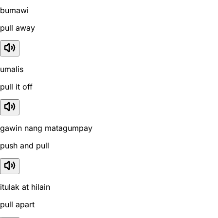
bumawi
pull away
umalis
pull it off
gawin nang matagumpay
push and pull
itulak at hilain
pull apart