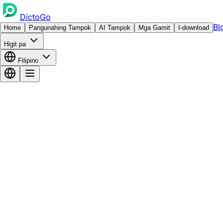
DictoGo
Bl
Home
Pangunahing Tampok
AI Tampok
Mga Gamit
I-download
Higit pa
Filipino