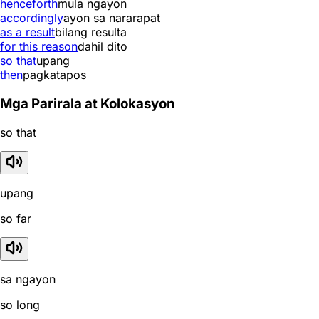
henceforth
mula ngayon
accordingly
ayon sa nararapat
as a result
bilang resulta
for this reason
dahil dito
so that
upang
then
pagkatapos
Mga Parirala at Kolokasyon
so that
upang
so far
sa ngayon
so long