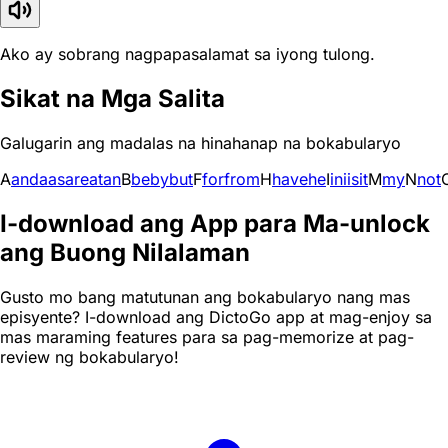
Ako ay sobrang nagpapasalamat sa iyong tulong.
Sikat na Mga Salita
Galugarin ang madalas na hinahanap na bokabularyo
A
and
a
as
are
at
an
B
be
by
but
F
for
from
H
have
he
I
in
i
is
it
M
my
N
not
I-download ang App para Ma-unlock
ang Buong Nilalaman
Gusto mo bang matutunan ang bokabularyo nang mas
episyente? I-download ang DictoGo app at mag-enjoy sa
mas maraming features para sa pag-memorize at pag-
review ng bokabularyo!