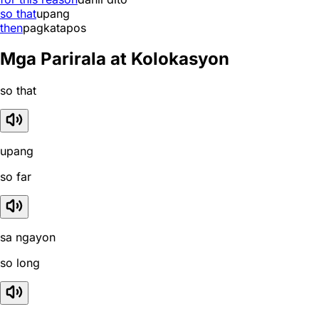
so that
upang
then
pagkatapos
Mga Parirala at Kolokasyon
so that
upang
so far
sa ngayon
so long