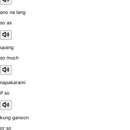
ano na lang
so as
upang
so much
napakarami
if so
kung ganoon
or so