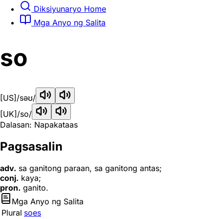
Diksiyunaryo Home
Mga Anyo ng Salita
so
[US]
/səʊ/
[UK]
/so/
Dalasan: Napakataas
Pagsasalin
adv.
sa ganitong paraan, sa ganitong antas;
conj.
kaya;
pron.
ganito.
Mga Anyo ng Salita
Plural
soes