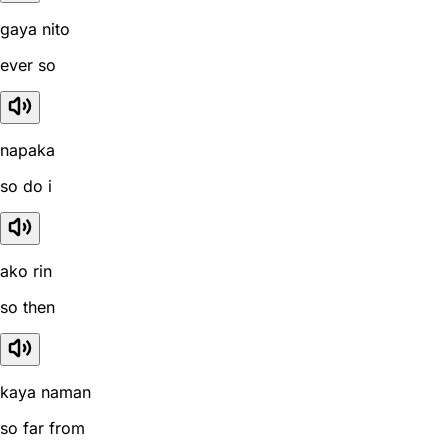
gaya nito
ever so
napaka
so do i
ako rin
so then
kaya naman
so far from