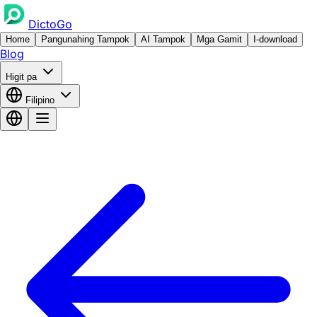
DictoGo
Home
Pangunahing Tampok
AI Tampok
Mga Gamit
I-download
Blog
Higit pa
Filipino