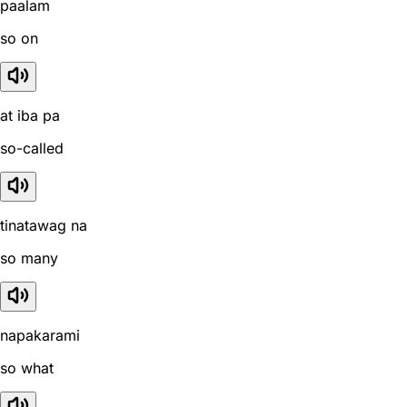
paalam
so on
at iba pa
so-called
tinatawag na
so many
napakarami
so what