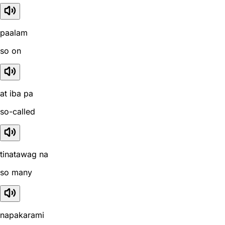
paalam
so on
at iba pa
so-called
tinatawag na
so many
napakarami