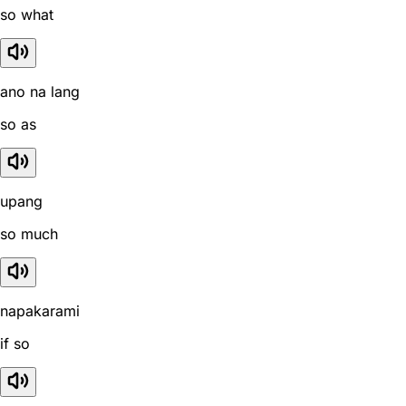
so what
ano na lang
so as
upang
so much
napakarami
if so