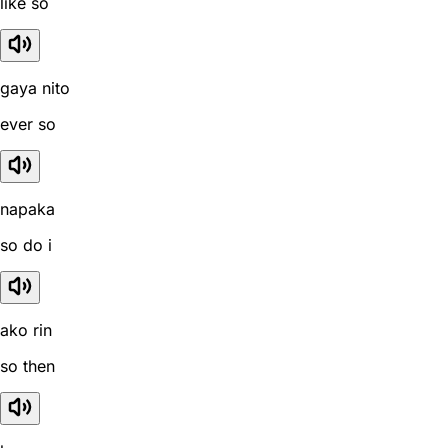
like so
gaya nito
ever so
napaka
so do i
ako rin
so then