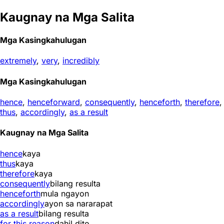
Kaugnay na Mga Salita
Mga Kasingkahulugan
extremely
,
very
,
incredibly
Mga Kasingkahulugan
hence
,
henceforward
,
consequently
,
henceforth
,
therefore
,
thus
,
accordingly
,
as a result
Kaugnay na Mga Salita
hence
kaya
thus
kaya
therefore
kaya
consequently
bilang resulta
henceforth
mula ngayon
accordingly
ayon sa nararapat
as a result
bilang resulta
for this reason
dahil dito