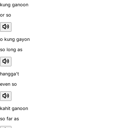
kung ganoon
or so
o kung gayon
so long as
hangga't
even so
kahit ganoon
so far as