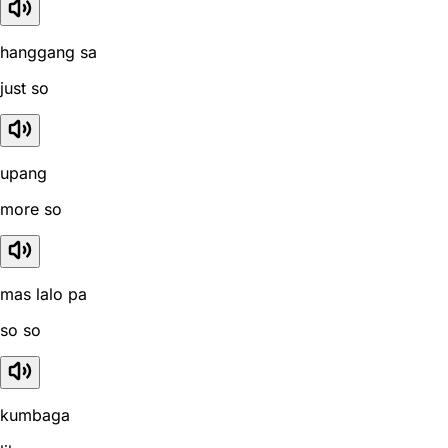
hanggang sa
just so
upang
more so
mas lalo pa
so so
kumbaga