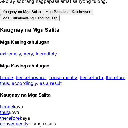
Ako ay sobrang nagpapasalamat sa iyong tulong.
Kaugnay na Mga Salita
Mga Parirala at Kolokasyon
Mga Halimbawa ng Pangungusap
Kaugnay na Mga Salita
Mga Kasingkahulugan
extremely
,
very
,
incredibly
Mga Kasingkahulugan
hence
,
henceforward
,
consequently
,
henceforth
,
therefore
,
thus
,
accordingly
,
as a result
Kaugnay na Mga Salita
hence
kaya
thus
kaya
therefore
kaya
consequently
bilang resulta