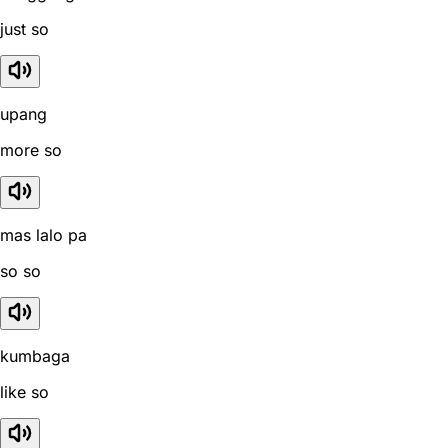
just so
upang
more so
mas lalo pa
so so
kumbaga
like so