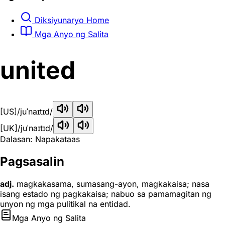
Diksiyunaryo Home
Mga Anyo ng Salita
united
[US]
/juˈnaɪtɪd/
[UK]
/juˈnaɪtɪd/
Dalasan: Napakataas
Pagsasalin
adj.
magkakasama, sumasang-ayon, magkakaisa; nasa
isang estado ng pagkakaisa; nabuo sa pamamagitan ng
unyon ng mga pulitikal na entidad.
Mga Anyo ng Salita