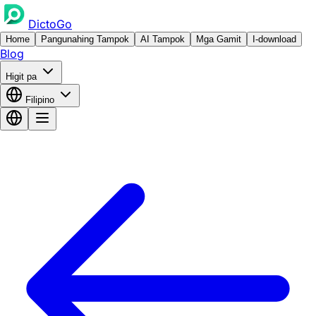
DictoGo
Home
Pangunahing Tampok
AI Tampok
Mga Gamit
I-download
Blog
Higit pa
Filipino