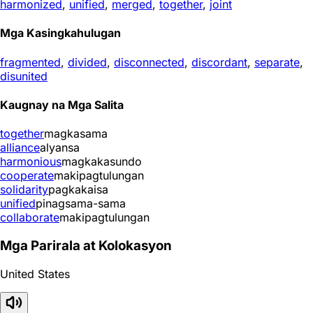
harmonized
,
unified
,
merged
,
together
,
joint
Mga Kasingkahulugan
fragmented
,
divided
,
disconnected
,
discordant
,
separate
,
disunited
Kaugnay na Mga Salita
together
magkasama
alliance
alyansa
harmonious
magkakasundo
cooperate
makipagtulungan
solidarity
pagkakaisa
unified
pinagsama-sama
collaborate
makipagtulungan
Mga Parirala at Kolokasyon
United States