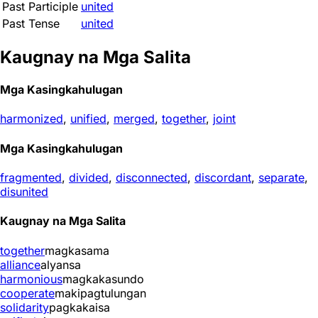
Past Participle
united
Past Tense
united
Kaugnay na Mga Salita
Mga Kasingkahulugan
harmonized
,
unified
,
merged
,
together
,
joint
Mga Kasingkahulugan
fragmented
,
divided
,
disconnected
,
discordant
,
separate
,
disunited
Kaugnay na Mga Salita
together
magkasama
alliance
alyansa
harmonious
magkakasundo
cooperate
makipagtulungan
solidarity
pagkakaisa