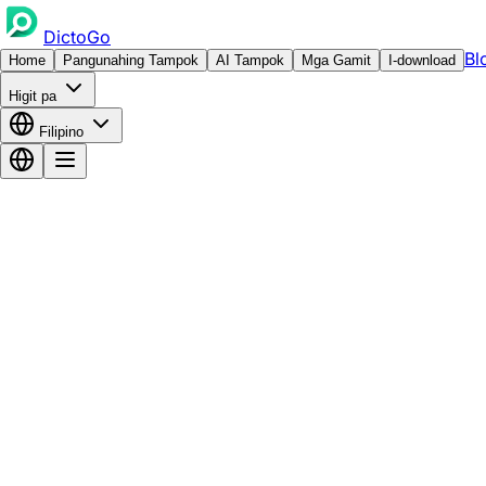
DictoGo
Bl
Home
Pangunahing Tampok
AI Tampok
Mga Gamit
I-download
Higit pa
Filipino