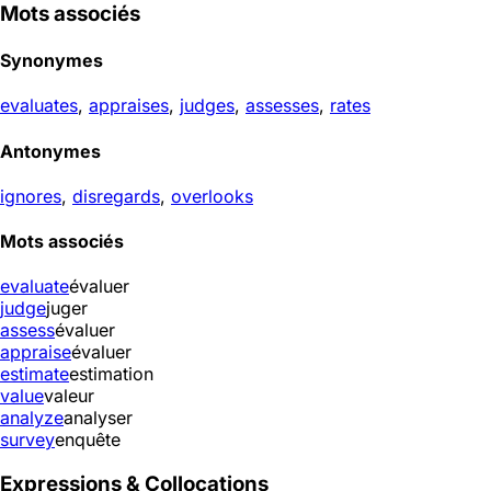
Mots associés
Synonymes
evaluates
,
appraises
,
judges
,
assesses
,
rates
Antonymes
ignores
,
disregards
,
overlooks
Mots associés
evaluate
évaluer
judge
juger
assess
évaluer
appraise
évaluer
estimate
estimation
value
valeur
analyze
analyser
survey
enquête
Expressions & Collocations