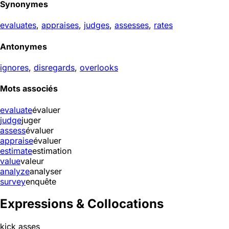
Synonymes
evaluates
,
appraises
,
judges
,
assesses
,
rates
Antonymes
ignores
,
disregards
,
overlooks
Mots associés
evaluate
évaluer
judge
juger
assess
évaluer
appraise
évaluer
estimate
estimation
value
valeur
analyze
analyser
survey
enquête
Expressions & Collocations
kick asses