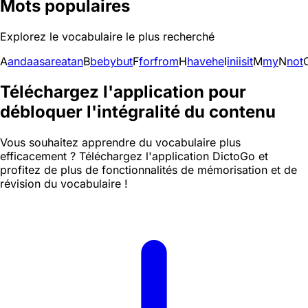
Mots populaires
Explorez le vocabulaire le plus recherché
A
and
a
as
are
at
an
B
be
by
but
F
for
from
H
have
he
I
in
i
is
it
M
my
N
not
Téléchargez l'application pour
débloquer l'intégralité du contenu
Vous souhaitez apprendre du vocabulaire plus
efficacement ? Téléchargez l'application DictoGo et
profitez de plus de fonctionnalités de mémorisation et de
révision du vocabulaire !