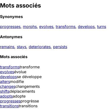
Mots associés
Synonymes
progresses
,
morphs
,
evolves
,
transforms
,
develops
,
turns
Antonymes
remains
,
stays
,
deteriorates
,
persists
Mots associés
transforms
transforme
evolves
évolue
develops
se développe
alters
modifie
changes
changements
shifts
déplacements
adopts
adopte
progresses
progrèsse
transitions
transitions