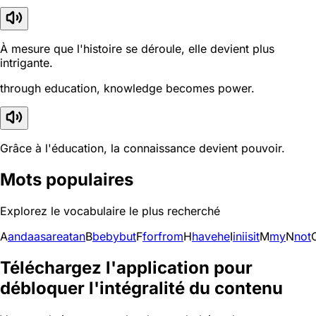
À mesure que l'histoire se déroule, elle devient plus
intrigante.
through education, knowledge becomes power.
Grâce à l'éducation, la connaissance devient pouvoir.
Mots populaires
Explorez le vocabulaire le plus recherché
A
and
a
as
are
at
an
B
be
by
but
F
for
from
H
have
he
I
in
i
is
it
M
my
N
not
Téléchargez l'application pour
débloquer l'intégralité du contenu