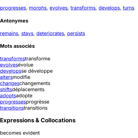
progresses
,
morphs
,
evolves
,
transforms
,
develops
,
turns
Antonymes
remains
,
stays
,
deteriorates
,
persists
Mots associés
transforms
transforme
evolves
évolue
develops
se développe
alters
modifie
changes
changements
shifts
déplacements
adopts
adopte
progresses
progrèsse
transitions
transitions
Expressions & Collocations
becomes evident