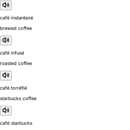
café instantané
brewed coffee
café infusé
roasted coffee
café torréfié
starbucks coffee
café starbucks