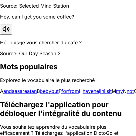
Source: Selected Mind Station
Hey. can I get you some coffee?
Hé. puis-je vous chercher du café ?
Source: Our Day Season 2
Mots populaires
Explorez le vocabulaire le plus recherché
A
and
a
as
are
at
an
B
be
by
but
F
for
from
H
have
he
I
in
i
is
it
M
my
N
not
Téléchargez l'application pour
débloquer l'intégralité du contenu
Vous souhaitez apprendre du vocabulaire plus
efficacement ? Téléchargez l'application DictoGo et