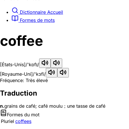
Dictionnaire Accueil
Formes de mots
coffee
[États-Unis]
/'kɒfɪ/
[Royaume-Uni]
/'kɔfi/
Fréquence: Très élevé
Traduction
n.
grains de café; café moulu；une tasse de café
Formes du mot
Pluriel
coffees