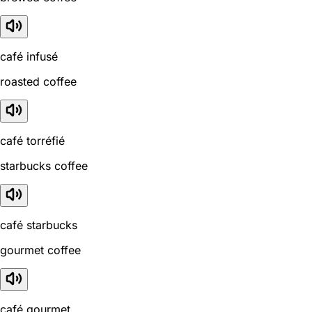
café infusé
roasted coffee
café torréfié
starbucks coffee
café starbucks
gourmet coffee
café gourmet