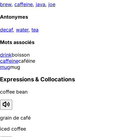
brew
,
caffeine
,
java
,
joe
Antonymes
decaf
,
water
,
tea
Mots associés
drink
boisson
caffeine
caféine
mug
mug
Expressions & Collocations
coffee bean
grain de café
iced coffee