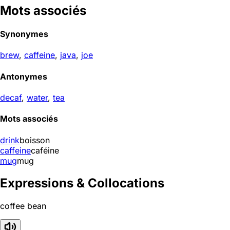
Mots associés
Synonymes
brew
,
caffeine
,
java
,
joe
Antonymes
decaf
,
water
,
tea
Mots associés
drink
boisson
caffeine
caféine
mug
mug
Expressions & Collocations
coffee bean