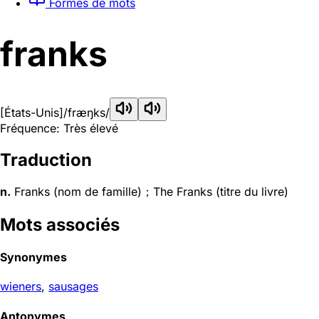
Formes de mots
franks
[États-Unis]
/fræŋks/
Fréquence: Très élevé
Traduction
n.
Franks (nom de famille)；The Franks (titre du livre)
Mots associés
Synonymes
wieners
,
sausages
Antonymes