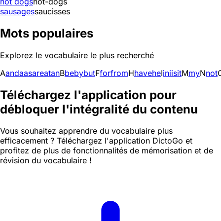
hot dogs
hot-dogs
sausages
saucisses
Mots populaires
Explorez le vocabulaire le plus recherché
A
and
a
as
are
at
an
B
be
by
but
F
for
from
H
have
he
I
in
i
is
it
M
my
N
not
Téléchargez l'application pour
débloquer l'intégralité du contenu
Vous souhaitez apprendre du vocabulaire plus
efficacement ? Téléchargez l'application DictoGo et
profitez de plus de fonctionnalités de mémorisation et de
révision du vocabulaire !