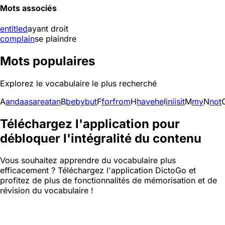
Mots associés
entitled
ayant droit
complain
se plaindre
Mots populaires
Explorez le vocabulaire le plus recherché
A
and
a
as
are
at
an
B
be
by
but
F
for
from
H
have
he
I
in
i
is
it
M
my
N
not
Téléchargez l'application pour
débloquer l'intégralité du contenu
Vous souhaitez apprendre du vocabulaire plus
efficacement ? Téléchargez l'application DictoGo et
profitez de plus de fonctionnalités de mémorisation et de
révision du vocabulaire !