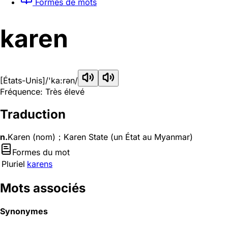
Formes de mots
karen
[États-Unis]
/'ka:rən/
Fréquence: Très élevé
Traduction
n.
Karen (nom)；Karen State (un État au Myanmar)
Formes du mot
Pluriel
karens
Mots associés
Synonymes