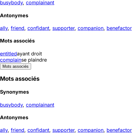
busybody
,
complainant
Antonymes
ally
,
friend
,
confidant
,
supporter
,
companion
,
benefactor
Mots associés
entitled
ayant droit
complain
se plaindre
Mots associés
Mots associés
Synonymes
busybody
,
complainant
Antonymes
ally
,
friend
,
confidant
,
supporter
,
companion
,
benefactor