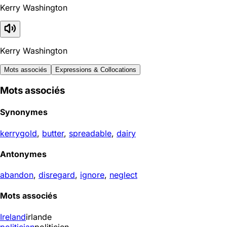
Kerry Washington
Kerry Washington
Mots associés
Expressions & Collocations
Mots associés
Synonymes
kerrygold
,
butter
,
spreadable
,
dairy
Antonymes
abandon
,
disregard
,
ignore
,
neglect
Mots associés
Ireland
irlande
politician
politicien