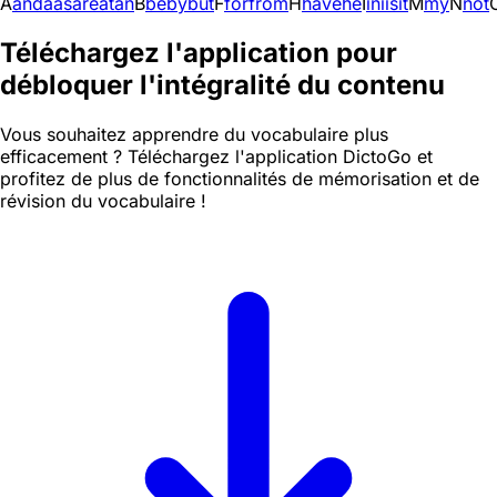
A
and
a
as
are
at
an
B
be
by
but
F
for
from
H
have
he
I
in
i
is
it
M
my
N
not
Téléchargez l'application pour
débloquer l'intégralité du contenu
Vous souhaitez apprendre du vocabulaire plus
efficacement ? Téléchargez l'application DictoGo et
profitez de plus de fonctionnalités de mémorisation et de
révision du vocabulaire !