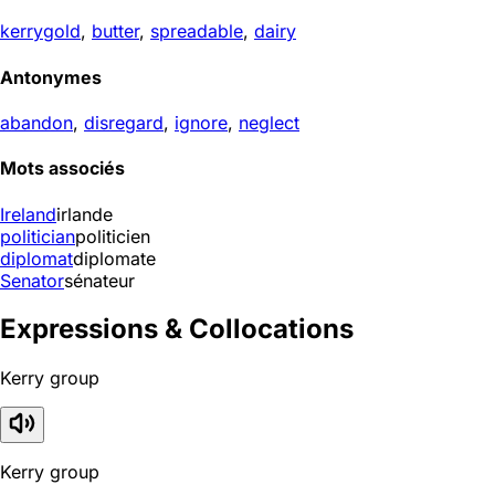
kerrygold
,
butter
,
spreadable
,
dairy
Antonymes
abandon
,
disregard
,
ignore
,
neglect
Mots associés
Ireland
irlande
politician
politicien
diplomat
diplomate
Senator
sénateur
Expressions & Collocations
Kerry group
Kerry group