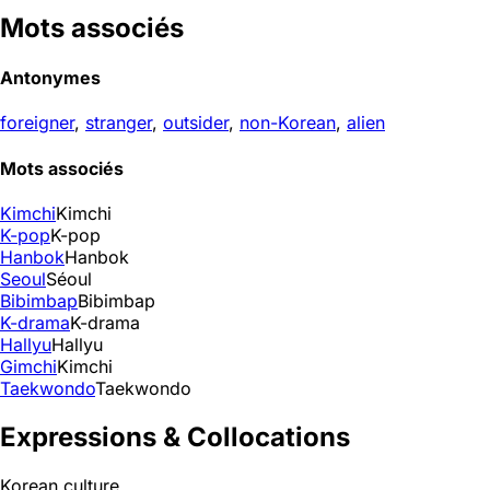
Mots associés
Antonymes
foreigner
,
stranger
,
outsider
,
non-Korean
,
alien
Mots associés
Kimchi
Kimchi
K-pop
K-pop
Hanbok
Hanbok
Seoul
Séoul
Bibimbap
Bibimbap
K-drama
K-drama
Hallyu
Hallyu
Gimchi
Kimchi
Taekwondo
Taekwondo
Expressions & Collocations
Korean culture