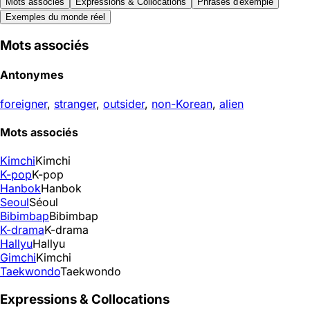
Mots associés
Expressions & Collocations
Phrases d'exemple
Exemples du monde réel
Mots associés
Antonymes
foreigner
,
stranger
,
outsider
,
non-Korean
,
alien
Mots associés
Kimchi
Kimchi
K-pop
K-pop
Hanbok
Hanbok
Seoul
Séoul
Bibimbap
Bibimbap
K-drama
K-drama
Hallyu
Hallyu
Gimchi
Kimchi
Taekwondo
Taekwondo
Expressions & Collocations