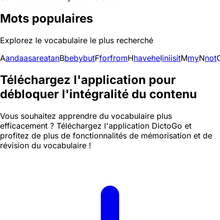
Mots populaires
Explorez le vocabulaire le plus recherché
A
and
a
as
are
at
an
B
be
by
but
F
for
from
H
have
he
I
in
i
is
it
M
my
N
not
Téléchargez l'application pour
débloquer l'intégralité du contenu
Vous souhaitez apprendre du vocabulaire plus
efficacement ? Téléchargez l'application DictoGo et
profitez de plus de fonctionnalités de mémorisation et de
révision du vocabulaire !