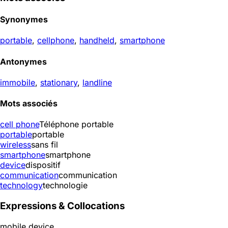
Synonymes
portable
,
cellphone
,
handheld
,
smartphone
Antonymes
immobile
,
stationary
,
landline
Mots associés
cell phone
Téléphone portable
portable
portable
wireless
sans fil
smartphone
smartphone
device
dispositif
communication
communication
technology
technologie
Expressions & Collocations
mobile device