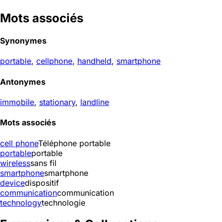
Mots associés
Synonymes
portable
,
cellphone
,
handheld
,
smartphone
Antonymes
immobile
,
stationary
,
landline
Mots associés
cell phone
Téléphone portable
portable
portable
wireless
sans fil
smartphone
smartphone
device
dispositif
communication
communication
technology
technologie