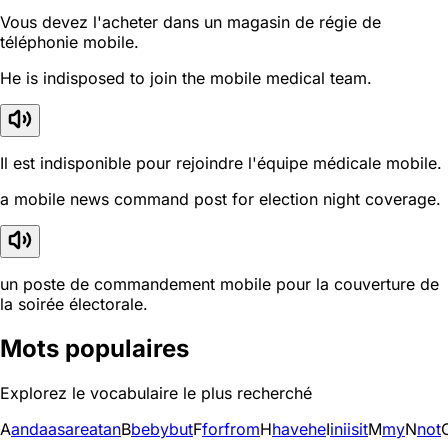
Vous devez l'acheter dans un magasin de régie de
téléphonie mobile.
He is indisposed to join the mobile medical team.
Il est indisponible pour rejoindre l'équipe médicale mobile.
a mobile news command post for election night coverage.
un poste de commandement mobile pour la couverture de
la soirée électorale.
Mots populaires
Explorez le vocabulaire le plus recherché
A
and
a
as
are
at
an
B
be
by
but
F
for
from
H
have
he
I
in
i
is
it
M
my
N
not