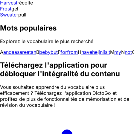
Harvest
récolte
Frost
gel
Sweater
pull
Mots populaires
Explorez le vocabulaire le plus recherché
A
and
a
as
are
at
an
B
be
by
but
F
for
from
H
have
he
I
in
i
is
it
M
my
N
not
Téléchargez l'application pour
débloquer l'intégralité du contenu
Vous souhaitez apprendre du vocabulaire plus
efficacement ? Téléchargez l'application DictoGo et
profitez de plus de fonctionnalités de mémorisation et de
révision du vocabulaire !