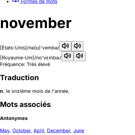
Formes de mots
november
[États-Unis]
/nə(ʊ)'vembə/
[Royaume-Uni]
/no'vɛmbɚ/
Fréquence: Très élevé
Traduction
n.
le onzième mois de l'année.
Mots associés
Antonymes
May
,
October
,
April
,
December
,
June