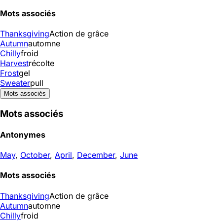
Mots associés
Thanksgiving
Action de grâce
Autumn
automne
Chilly
froid
Harvest
récolte
Frost
gel
Sweater
pull
Mots associés
Mots associés
Antonymes
May
,
October
,
April
,
December
,
June
Mots associés
Thanksgiving
Action de grâce
Autumn
automne
Chilly
froid