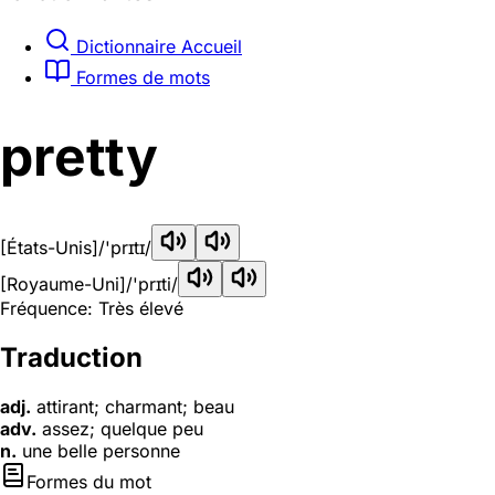
Dictionnaire Accueil
Formes de mots
pretty
[États-Unis]
/'prɪtɪ/
[Royaume-Uni]
/'prɪti/
Fréquence: Très élevé
Traduction
adj.
attirant; charmant; beau
adv.
assez; quelque peu
n.
une belle personne
Formes du mot