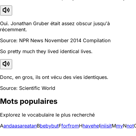
Oui. Jonathan Gruber était assez obscur jusqu'à
récemment.
Source: NPR News November 2014 Compilation
So pretty much they lived identical lives.
Donc, en gros, ils ont vécu des vies identiques.
Source: Scientific World
Mots populaires
Explorez le vocabulaire le plus recherché
A
and
a
as
are
at
an
B
be
by
but
F
for
from
H
have
he
I
in
i
is
it
M
my
N
not