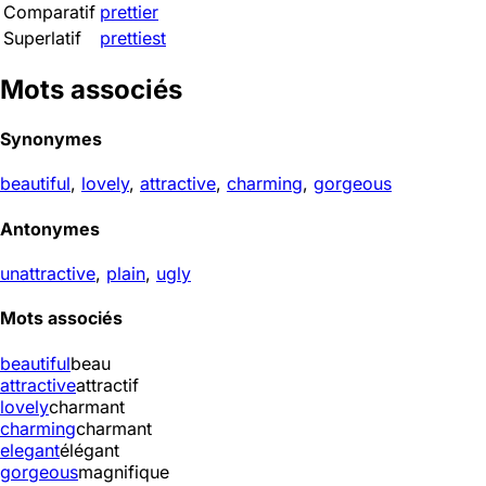
Comparatif
prettier
Superlatif
prettiest
Mots associés
Synonymes
beautiful
,
lovely
,
attractive
,
charming
,
gorgeous
Antonymes
unattractive
,
plain
,
ugly
Mots associés
beautiful
beau
attractive
attractif
lovely
charmant
charming
charmant
elegant
élégant
gorgeous
magnifique