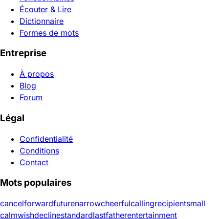
Écouter & Lire
Dictionnaire
Formes de mots
Entreprise
À propos
Blog
Forum
Légal
Confidentialité
Conditions
Contact
Mots populaires
cancel
forward
future
narrow
cheerful
calling
recipient
small
calm
wish
decline
standard
last
father
entertainment