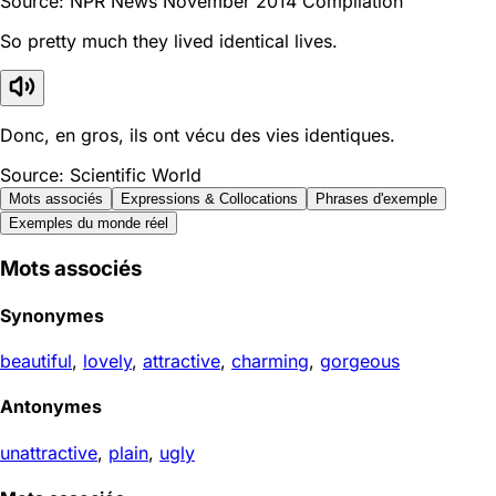
Source: NPR News November 2014 Compilation
So pretty much they lived identical lives.
Donc, en gros, ils ont vécu des vies identiques.
Source: Scientific World
Mots associés
Expressions & Collocations
Phrases d'exemple
Exemples du monde réel
Mots associés
Synonymes
beautiful
,
lovely
,
attractive
,
charming
,
gorgeous
Antonymes
unattractive
,
plain
,
ugly