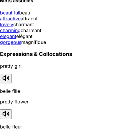
Mots associés
beautiful
beau
attractive
attractif
lovely
charmant
charming
charmant
elegant
élégant
gorgeous
magnifique
Expressions & Collocations
pretty girl
belle fille
pretty flower
belle fleur