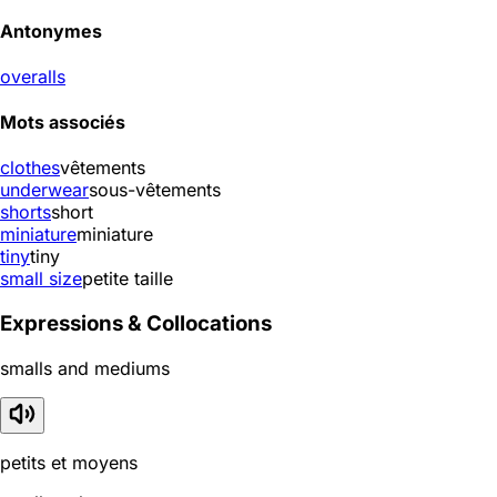
Antonymes
overalls
Mots associés
clothes
vêtements
underwear
sous-vêtements
shorts
short
miniature
miniature
tiny
tiny
small size
petite taille
Expressions & Collocations
smalls and mediums
petits et moyens