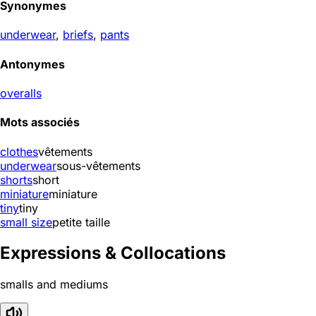
Synonymes
underwear
,
briefs
,
pants
Antonymes
overalls
Mots associés
clothes
vêtements
underwear
sous-vêtements
shorts
short
miniature
miniature
tiny
tiny
small size
petite taille
Expressions & Collocations
smalls and mediums