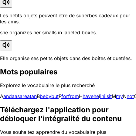
Les petits objets peuvent être de superbes cadeaux pour
les amis.
she organizes her smalls in labeled boxes.
Elle organise ses petits objets dans des boîtes étiquetées.
Mots populaires
Explorez le vocabulaire le plus recherché
A
and
a
as
are
at
an
B
be
by
but
F
for
from
H
have
he
I
in
i
is
it
M
my
N
not
Téléchargez l'application pour
débloquer l'intégralité du contenu
Vous souhaitez apprendre du vocabulaire plus