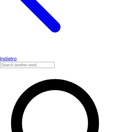
Indietro