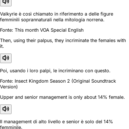
Valkyrie è così chiamato in riferimento a delle figure
femminili soprannaturali nella mitologia norrena.
Fonte: This month VOA Special English
Then, using their palpus, they incriminate the females with
it.
Poi, usando i loro palpi, le incriminano con questo.
Fonte: Insect Kingdom Season 2 (Original Soundtrack
Version)
Upper and senior management is only about 14% female.
Il management di alto livello e senior è solo del 14%
femminile.