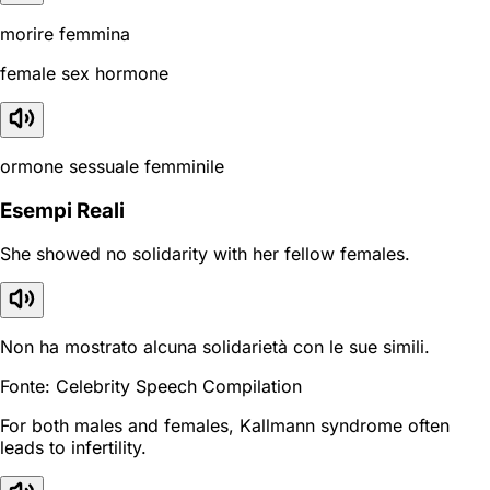
morire femmina
female sex hormone
ormone sessuale femminile
Esempi Reali
She showed no solidarity with her fellow females.
Non ha mostrato alcuna solidarietà con le sue simili.
Fonte: Celebrity Speech Compilation
For both males and females, Kallmann syndrome often
leads to infertility.