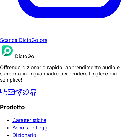
Scarica DictoGo ora
DictoGo
Offrendo dizionario rapido, apprendimento audio e
supporto in lingua madre per rendere l’inglese più
semplice!
Prodotto
Caratteristiche
Ascolta e Leggi
Dizionario