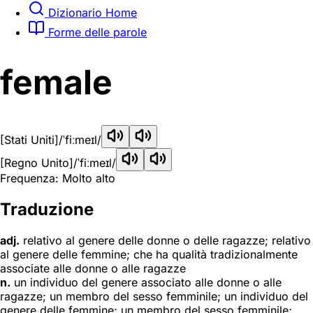
Dizionario Home
Forme delle parole
female
[Stati Uniti]
/ˈfiːmeɪl/
[Regno Unito]
/ˈfiːmeɪl/
Frequenza: Molto alto
Traduzione
adj.
relativo al genere delle donne o delle ragazze; relativo
al genere delle femmine; che ha qualità tradizionalmente
associate alle donne o alle ragazze
n.
un individuo del genere associato alle donne o alle
ragazze; un membro del sesso femminile; un individuo del
genere delle femmine; un membro del sesso femminile;