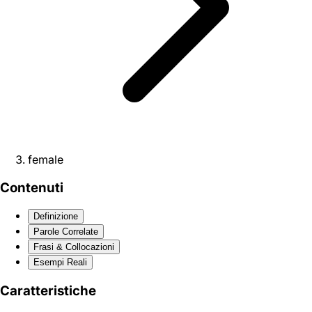
female
Contenuti
Definizione
Parole Correlate
Frasi & Collocazioni
Esempi Reali
Caratteristiche