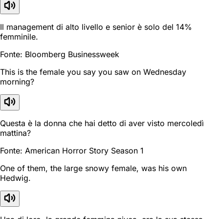
Il management di alto livello e senior è solo del 14%
femminile.
Fonte: Bloomberg Businessweek
This is the female you say you saw on Wednesday
morning?
Questa è la donna che hai detto di aver visto mercoledì
mattina?
Fonte: American Horror Story Season 1
One of them, the large snowy female, was his own
Hedwig.