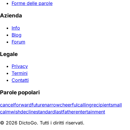
Forme delle parole
Azienda
Info
Blog
Forum
Legale
Privacy
Termini
Contatti
Parole popolari
cancel
forward
future
narrow
cheerful
calling
recipient
small
calm
wish
decline
standard
last
father
entertainment
© 2026 DictoGo. Tutti i diritti riservati.