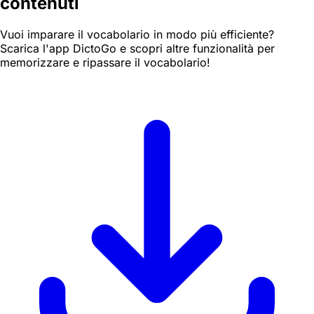
contenuti
Vuoi imparare il vocabolario in modo più efficiente?
Scarica l'app DictoGo e scopri altre funzionalità per
memorizzare e ripassare il vocabolario!