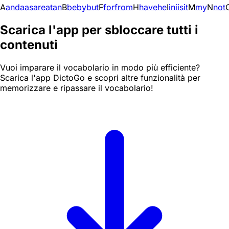
A
and
a
as
are
at
an
B
be
by
but
F
for
from
H
have
he
I
in
i
is
it
M
my
N
not
Scarica l'app per sbloccare tutti i
contenuti
Vuoi imparare il vocabolario in modo più efficiente?
Scarica l'app DictoGo e scopri altre funzionalità per
memorizzare e ripassare il vocabolario!