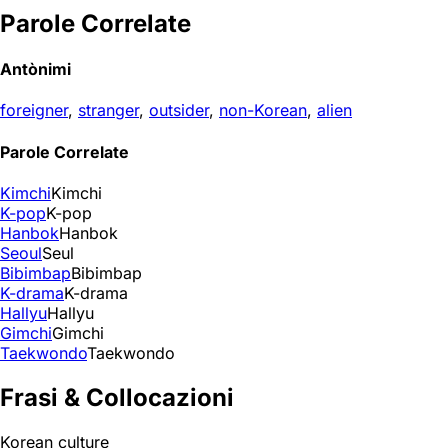
Parole Correlate
Antònimi
foreigner
,
stranger
,
outsider
,
non-Korean
,
alien
Parole Correlate
Kimchi
Kimchi
K-pop
K-pop
Hanbok
Hanbok
Seoul
Seul
Bibimbap
Bibimbap
K-drama
K-drama
Hallyu
Hallyu
Gimchi
Gimchi
Taekwondo
Taekwondo
Frasi & Collocazioni
Korean culture