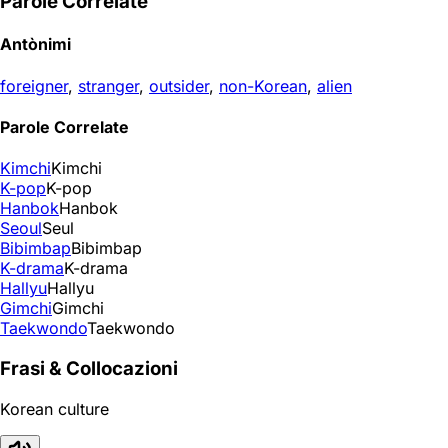
Parole Correlate
Antònimi
foreigner
,
stranger
,
outsider
,
non-Korean
,
alien
Parole Correlate
Kimchi
Kimchi
K-pop
K-pop
Hanbok
Hanbok
Seoul
Seul
Bibimbap
Bibimbap
K-drama
K-drama
Hallyu
Hallyu
Gimchi
Gimchi
Taekwondo
Taekwondo
Frasi & Collocazioni
Korean culture