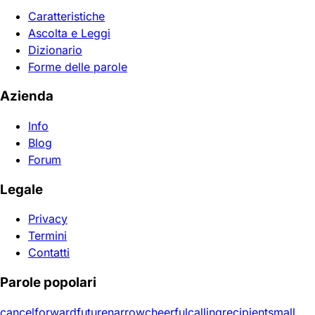
Caratteristiche
Ascolta e Leggi
Dizionario
Forme delle parole
Azienda
Info
Blog
Forum
Legale
Privacy
Termini
Contatti
Parole popolari
cancel
forward
future
narrow
cheerful
calling
recipient
small