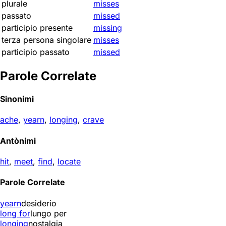
plurale
misses
passato
missed
participio presente
missing
terza persona singolare
misses
participio passato
missed
Parole Correlate
Sinonimi
ache
,
yearn
,
longing
,
crave
Antònimi
hit
,
meet
,
find
,
locate
Parole Correlate
yearn
desiderio
long for
lungo per
longing
nostalgia