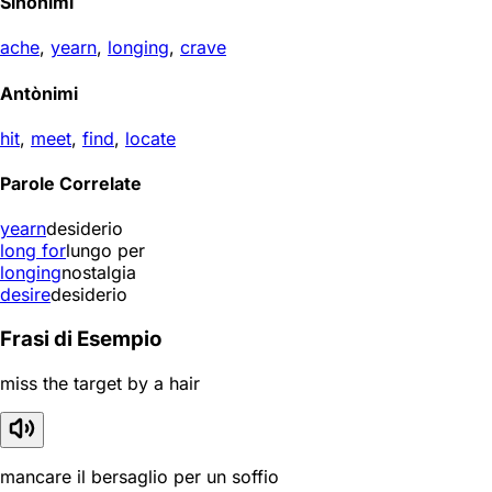
Sinonimi
ache
,
yearn
,
longing
,
crave
Antònimi
hit
,
meet
,
find
,
locate
Parole Correlate
yearn
desiderio
long for
lungo per
longing
nostalgia
desire
desiderio
Frasi di Esempio
miss the target by a hair
mancare il bersaglio per un soffio