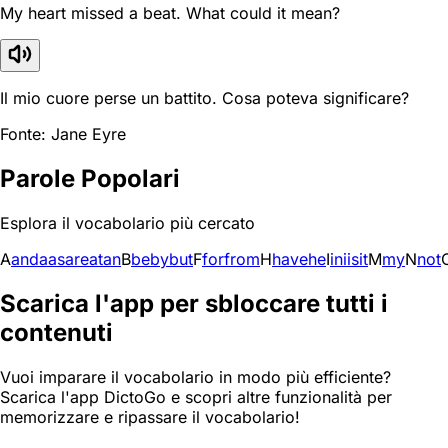
My heart missed a beat. What could it mean?
Il mio cuore perse un battito. Cosa poteva significare?
Fonte: Jane Eyre
Parole Popolari
Esplora il vocabolario più cercato
A
and
a
as
are
at
an
B
be
by
but
F
for
from
H
have
he
I
in
i
is
it
M
my
N
not
Scarica l'app per sbloccare tutti i
contenuti
Vuoi imparare il vocabolario in modo più efficiente?
Scarica l'app DictoGo e scopri altre funzionalità per
memorizzare e ripassare il vocabolario!