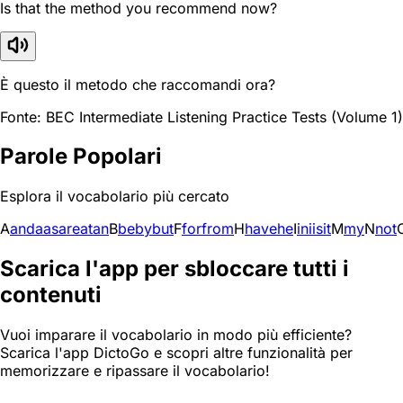
Is that the method you recommend now?
È questo il metodo che raccomandi ora?
Fonte: BEC Intermediate Listening Practice Tests (Volume 1)
Parole Popolari
Esplora il vocabolario più cercato
A
and
a
as
are
at
an
B
be
by
but
F
for
from
H
have
he
I
in
i
is
it
M
my
N
not
Scarica l'app per sbloccare tutti i
contenuti
Vuoi imparare il vocabolario in modo più efficiente?
Scarica l'app DictoGo e scopri altre funzionalità per
memorizzare e ripassare il vocabolario!