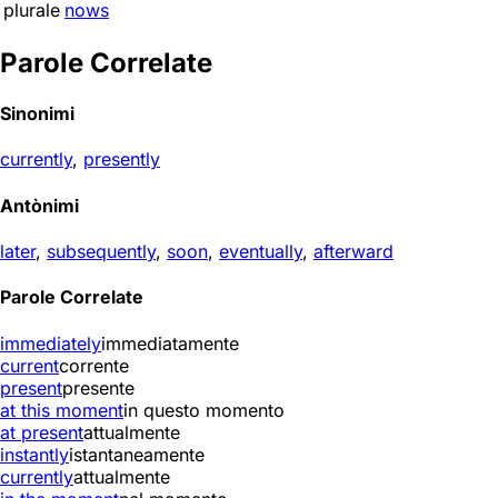
plurale
nows
Parole Correlate
Sinonimi
currently
,
presently
Antònimi
later
,
subsequently
,
soon
,
eventually
,
afterward
Parole Correlate
immediately
immediatamente
current
corrente
present
presente
at this moment
in questo momento
at present
attualmente
instantly
istantaneamente
currently
attualmente