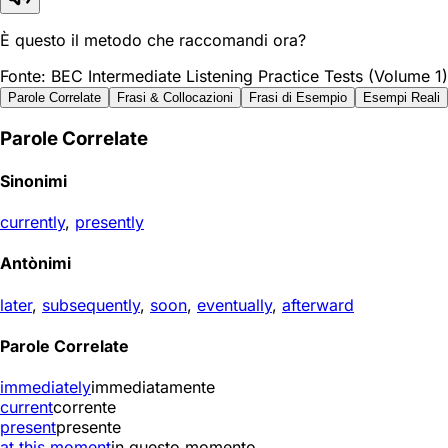
È questo il metodo che raccomandi ora?
Fonte: BEC Intermediate Listening Practice Tests (Volume 1)
Parole Correlate
Frasi & Collocazioni
Frasi di Esempio
Esempi Reali
Parole Correlate
Sinonimi
currently
,
presently
Antònimi
later
,
subsequently
,
soon
,
eventually
,
afterward
Parole Correlate
immediately
immediatamente
current
corrente
present
presente
at this moment
in questo momento