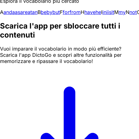
Esplora il vocabolario più cercato
A
and
a
as
are
at
an
B
be
by
but
F
for
from
H
have
he
I
in
i
is
it
M
my
N
not
Scarica l'app per sbloccare tutti i
contenuti
Vuoi imparare il vocabolario in modo più efficiente?
Scarica l'app DictoGo e scopri altre funzionalità per
memorizzare e ripassare il vocabolario!