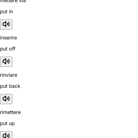
mettere via
put in
inserire
put off
rinviare
put back
rimettere
put up