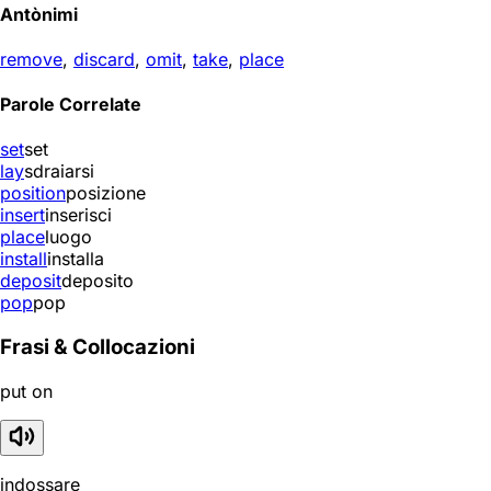
Antònimi
remove
,
discard
,
omit
,
take
,
place
Parole Correlate
set
set
lay
sdraiarsi
position
posizione
insert
inserisci
place
luogo
install
installa
deposit
deposito
pop
pop
Frasi & Collocazioni
put on
indossare