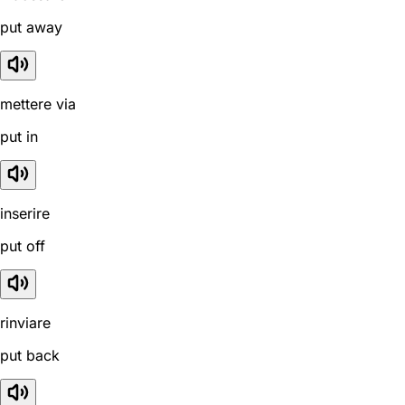
put away
mettere via
put in
inserire
put off
rinviare
put back