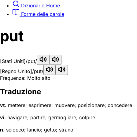
Dizionario Home
Forme delle parole
put
[Stati Uniti]
/pʊt/
[Regno Unito]
/pʊt/
Frequenza: Molto alto
Traduzione
vt.
mettere; esprimere; muovere; posizionare; concedere
vi.
navigare; partire; germogliare; colpire
n.
sciocco; lancio; getto; strano