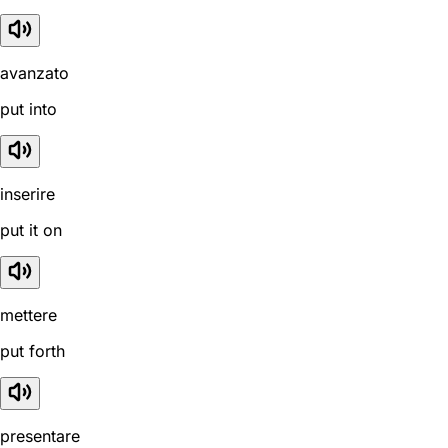
avanzato
put into
inserire
put it on
mettere
put forth
presentare