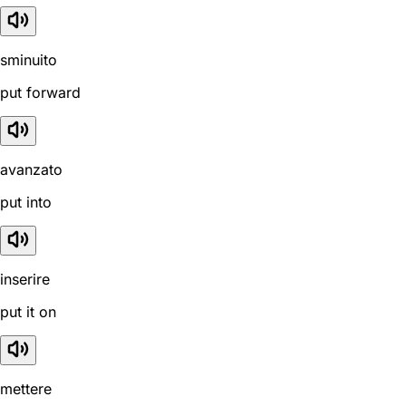
sminuito
put forward
avanzato
put into
inserire
put it on
mettere