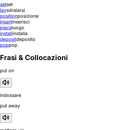
set
set
lay
sdraiarsi
position
posizione
insert
inserisci
place
luogo
install
installa
deposit
deposito
pop
pop
Frasi & Collocazioni
put on
indossare
put away