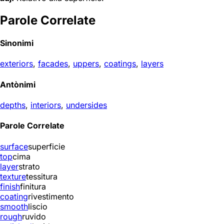
Parole Correlate
Sinonimi
exteriors
,
facades
,
uppers
,
coatings
,
layers
Antònimi
depths
,
interiors
,
undersides
Parole Correlate
surface
superficie
top
cima
layer
strato
texture
tessitura
finish
finitura
coating
rivestimento
smooth
liscio
rough
ruvido