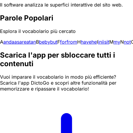
Il software analizza le superfici interattive del sito web.
Parole Popolari
Esplora il vocabolario più cercato
A
and
a
as
are
at
an
B
be
by
but
F
for
from
H
have
he
I
in
i
is
it
M
my
N
not
Scarica l'app per sbloccare tutti i
contenuti
Vuoi imparare il vocabolario in modo più efficiente?
Scarica l'app DictoGo e scopri altre funzionalità per
memorizzare e ripassare il vocabolario!