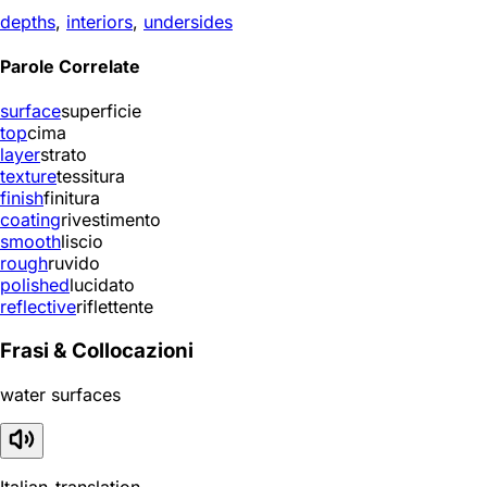
depths
,
interiors
,
undersides
Parole Correlate
surface
superficie
top
cima
layer
strato
texture
tessitura
finish
finitura
coating
rivestimento
smooth
liscio
rough
ruvido
polished
lucidato
reflective
riflettente
Frasi & Collocazioni
water surfaces
Italian_translation