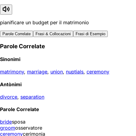
pianificare un budget per il matrimonio
Parole Correlate
Frasi & Collocazioni
Frasi di Esempio
Parole Correlate
Sinonimi
matrimony
,
marriage
,
union
,
nuptials
,
ceremony
Antònimi
divorce
,
separation
Parole Correlate
bride
sposa
groom
osservatore
ceremony
cerimonia