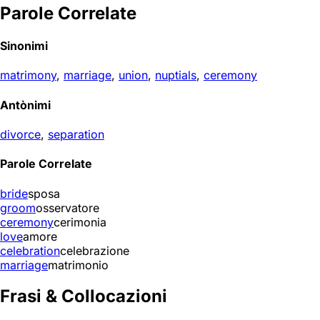
Parole Correlate
Sinonimi
matrimony
,
marriage
,
union
,
nuptials
,
ceremony
Antònimi
divorce
,
separation
Parole Correlate
bride
sposa
groom
osservatore
ceremony
cerimonia
love
amore
celebration
celebrazione
marriage
matrimonio
Frasi & Collocazioni