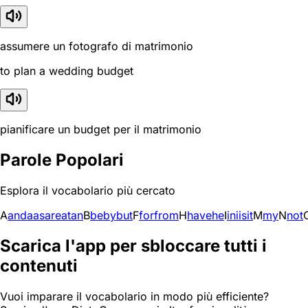
assumere un fotografo di matrimonio
to plan a wedding budget
pianificare un budget per il matrimonio
Parole Popolari
Esplora il vocabolario più cercato
A
and
a
as
are
at
an
B
be
by
but
F
for
from
H
have
he
I
in
i
is
it
M
my
N
not
Scarica l'app per sbloccare tutti i
contenuti
Vuoi imparare il vocabolario in modo più efficiente?