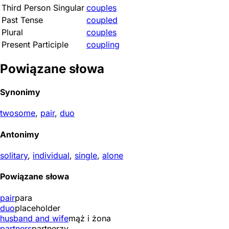
Third Person Singular
couples
Past Tense
coupled
Plural
couples
Present Participle
coupling
Powiązane słowa
Synonimy
twosome
,
pair
,
duo
Antonimy
solitary
,
individual
,
single
,
alone
Powiązane słowa
pair
para
duo
placeholder
husband and wife
mąż i żona
partners
partnerzy