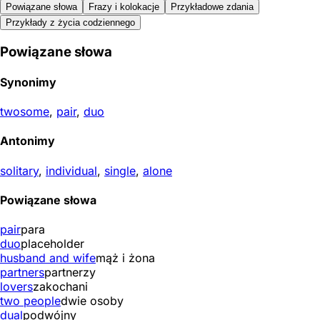
Powiązane słowa
Frazy i kolokacje
Przykładowe zdania
Przykłady z życia codziennego
Powiązane słowa
Synonimy
twosome
,
pair
,
duo
Antonimy
solitary
,
individual
,
single
,
alone
Powiązane słowa
pair
para
duo
placeholder
husband and wife
mąż i żona
partners
partnerzy
lovers
zakochani
two people
dwie osoby
dual
podwójny