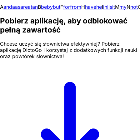
A
and
a
as
are
at
an
B
be
by
but
F
for
from
H
have
he
I
in
i
is
it
M
my
N
not
Pobierz aplikację, aby odblokować
pełną zawartość
Chcesz uczyć się słownictwa efektywniej? Pobierz
aplikację DictoGo i korzystaj z dodatkowych funkcji nauki
oraz powtórek słownictwa!