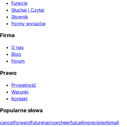
Funkcje
Słuchaj i Czytaj
Słownik
Formy wyrazów
Firma
O nas
Blog
Forum
Prawo
Prywatność
Warunki
Kontakt
Popularne słowa
cancel
forward
future
narrow
cheerful
calling
recipient
small