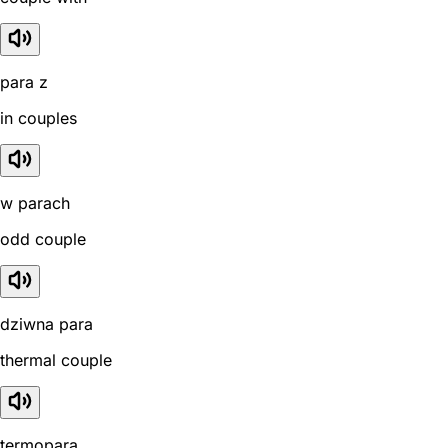
para z
in couples
w parach
odd couple
dziwna para
thermal couple
termopara