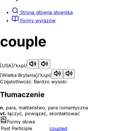
Strona główna słownika
Formy wyrazów
couple
[USA]
/ˈkʌpl/
[Wielka Brytania]
/ˈkʌpl/
Częstotliwość: Bardzo wysoki
Tłumaczenie
n.
para, małżeństwo, para romantyczna
vt.
łączyć, powiązać, skontaktować
Formy słowa
Past Participle
coupled