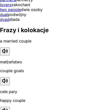
lovers
zakochani
two people
dwie osoby
dual
podwójny
dyad
diada
Frazy i kolokacje
a married couple
małżeństwo
couple goals
cele pary
happy couple