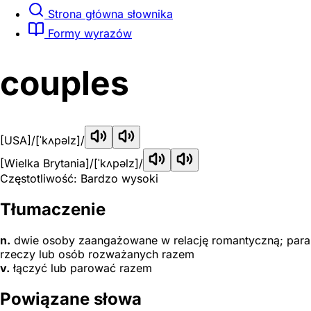
Strona główna słownika
Formy wyrazów
couples
[USA]
/[ˈkʌpəlz]/
[Wielka Brytania]
/[ˈkʌpəlz]/
Częstotliwość: Bardzo wysoki
Tłumaczenie
n.
dwie osoby zaangażowane w relację romantyczną; para
rzeczy lub osób rozważanych razem
v.
łączyć lub parować razem
Powiązane słowa