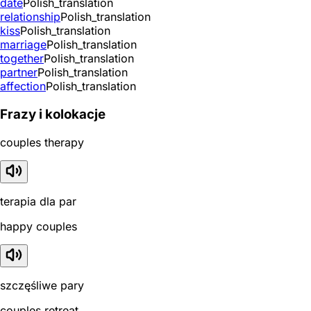
date
Polish_translation
relationship
Polish_translation
kiss
Polish_translation
marriage
Polish_translation
together
Polish_translation
partner
Polish_translation
affection
Polish_translation
Frazy i kolokacje
couples therapy
terapia dla par
happy couples
szczęśliwe pary
couples retreat