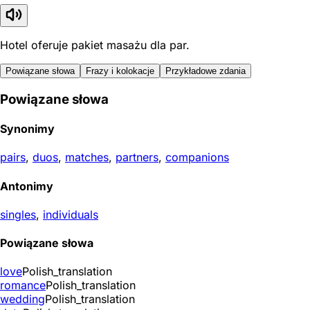
Hotel oferuje pakiet masażu dla par.
Powiązane słowa
Frazy i kolokacje
Przykładowe zdania
Powiązane słowa
Synonimy
pairs
,
duos
,
matches
,
partners
,
companions
Antonimy
singles
,
individuals
Powiązane słowa
love
Polish_translation
romance
Polish_translation
wedding
Polish_translation