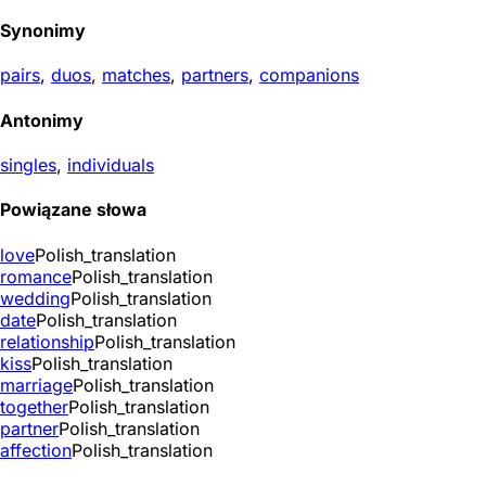
Synonimy
pairs
,
duos
,
matches
,
partners
,
companions
Antonimy
singles
,
individuals
Powiązane słowa
love
Polish_translation
romance
Polish_translation
wedding
Polish_translation
date
Polish_translation
relationship
Polish_translation
kiss
Polish_translation
marriage
Polish_translation
together
Polish_translation
partner
Polish_translation
affection
Polish_translation