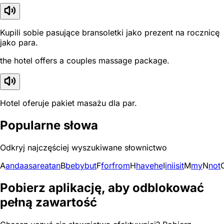
Kupili sobie pasujące bransoletki jako prezent na rocznicę
jako para.
the hotel offers a couples massage package.
Hotel oferuje pakiet masażu dla par.
Popularne słowa
Odkryj najczęściej wyszukiwane słownictwo
A
and
a
as
are
at
an
B
be
by
but
F
for
from
H
have
he
I
in
i
is
it
M
my
N
not
Pobierz aplikację, aby odblokować
pełną zawartość