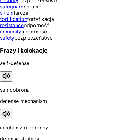
security
bezpieczeństwo
safeguard
chronić
shield
tarcza
fortification
fortyfikacja
resistance
odporność
immunity
odporność
safety
bezpieczeństwo
Frazy i kolokacje
self-defense
samoobrona
defense mechanism
mechanizm obronny
defense strategy