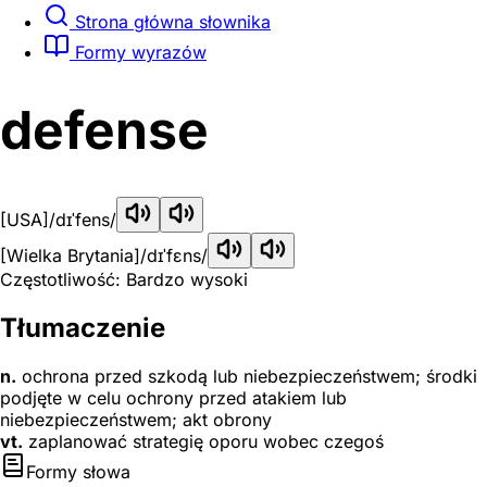
Strona główna słownika
Formy wyrazów
defense
[USA]
/dɪˈfens/
[Wielka Brytania]
/dɪˈfɛns/
Częstotliwość: Bardzo wysoki
Tłumaczenie
n.
ochrona przed szkodą lub niebezpieczeństwem; środki
podjęte w celu ochrony przed atakiem lub
niebezpieczeństwem; akt obrony
vt.
zaplanować strategię oporu wobec czegoś
Formy słowa