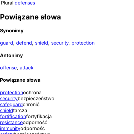
Plural
defenses
Powiązane słowa
Synonimy
guard
,
defend
,
shield
,
security
,
protection
Antonimy
offense
,
attack
Powiązane słowa
protection
ochrona
security
bezpieczeństwo
safeguard
chronić
shield
tarcza
fortification
fortyfikacja
resistance
odporność
immunity
odporność