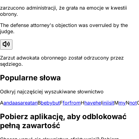
zarzucono administracji, że grała na emocje w kwestii
obrony.
The defense attorney's objection was overruled by the
judge.
Zarzut adwokata obronnego został odrzucony przez
sędziego.
Popularne słowa
Odkryj najczęściej wyszukiwane słownictwo
A
and
a
as
are
at
an
B
be
by
but
F
for
from
H
have
he
I
in
i
is
it
M
my
N
not
Pobierz aplikację, aby odblokować
pełną zawartość