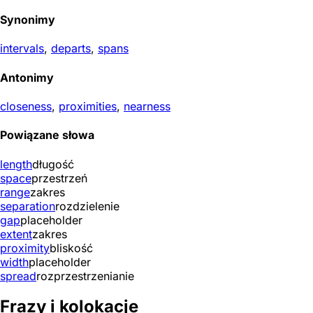
Synonimy
intervals
,
departs
,
spans
Antonimy
closeness
,
proximities
,
nearness
Powiązane słowa
length
długość
space
przestrzeń
range
zakres
separation
rozdzielenie
gap
placeholder
extent
zakres
proximity
bliskość
width
placeholder
spread
rozprzestrzenianie
Frazy i kolokacje