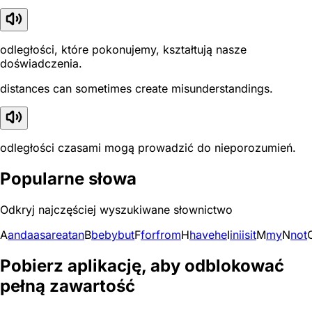
odległości, które pokonujemy, kształtują nasze
doświadczenia.
distances can sometimes create misunderstandings.
odległości czasami mogą prowadzić do nieporozumień.
Popularne słowa
Odkryj najczęściej wyszukiwane słownictwo
A
and
a
as
are
at
an
B
be
by
but
F
for
from
H
have
he
I
in
i
is
it
M
my
N
not
Pobierz aplikację, aby odblokować
pełną zawartość