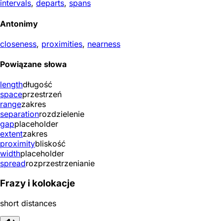
intervals
,
departs
,
spans
Antonimy
closeness
,
proximities
,
nearness
Powiązane słowa
length
długość
space
przestrzeń
range
zakres
separation
rozdzielenie
gap
placeholder
extent
zakres
proximity
bliskość
width
placeholder
spread
rozprzestrzenianie
Frazy i kolokacje
short distances