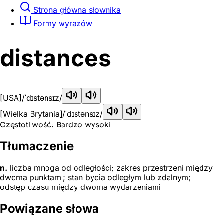
Strona główna słownika
Formy wyrazów
distances
[USA]
/ˈdɪstənsɪz/
[Wielka Brytania]
/ˈdɪstənsɪz/
Częstotliwość: Bardzo wysoki
Tłumaczenie
n.
liczba mnoga od odległości; zakres przestrzeni między
dwoma punktami; stan bycia odległym lub zdalnym;
odstęp czasu między dwoma wydarzeniami
Powiązane słowa