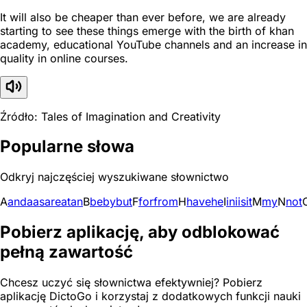
It will also be cheaper than ever before, we are already
starting to see these things emerge with the birth of khan
academy, educational YouTube channels and an increase in
quality in online courses.
Źródło: Tales of Imagination and Creativity
Popularne słowa
Odkryj najczęściej wyszukiwane słownictwo
A
and
a
as
are
at
an
B
be
by
but
F
for
from
H
have
he
I
in
i
is
it
M
my
N
not
Pobierz aplikację, aby odblokować
pełną zawartość
Chcesz uczyć się słownictwa efektywniej? Pobierz
aplikację DictoGo i korzystaj z dodatkowych funkcji nauki