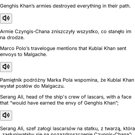
Genghis Khan’s armies destroyed everything in their path.
Armie Czyngis-Chana zniszczyły wszystko, co stanęło im
na drodze.
Marco Polo’s travelogue mentions that Kublai Khan sent
envoys to Malgache.
Pamiętnik podróżny Marka Pola wspomina, że Kublai Khan
wysłał posłów do Malgaczu.
Serang Ali, head of the ship's crew of lascars, with a face
that “would have earned the envy of Genghis Khan”;
Serang Ali, szef załogi lascarsów na statku, z twarzą, która
„zasługiwałaby się na pozazdroszczenie Czyngis-Chana”;