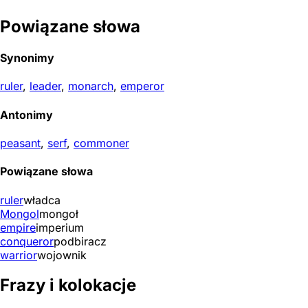
Powiązane słowa
Synonimy
ruler
,
leader
,
monarch
,
emperor
Antonimy
peasant
,
serf
,
commoner
Powiązane słowa
ruler
władca
Mongol
mongoł
empire
imperium
conqueror
podbiracz
warrior
wojownik
Frazy i kolokacje