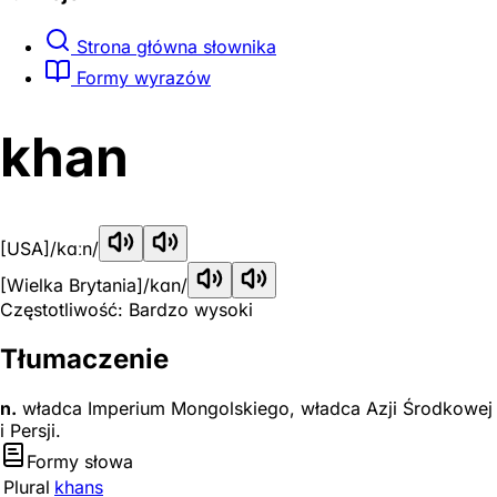
Strona główna słownika
Formy wyrazów
khan
[USA]
/kɑːn/
[Wielka Brytania]
/kɑn/
Częstotliwość: Bardzo wysoki
Tłumaczenie
n.
władca Imperium Mongolskiego, władca Azji Środkowej
i Persji.
Formy słowa
Plural
khans