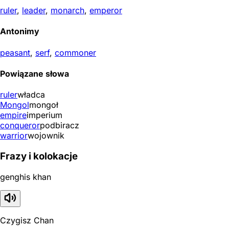
ruler
,
leader
,
monarch
,
emperor
Antonimy
peasant
,
serf
,
commoner
Powiązane słowa
ruler
władca
Mongol
mongoł
empire
imperium
conqueror
podbiracz
warrior
wojownik
Frazy i kolokacje
genghis khan
Czygisz Chan