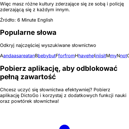
Więc masz różne kultury zderzające się ze sobą i policję
zderzającą się z każdym innym.
Źródło: 6 Minute English
Popularne słowa
Odkryj najczęściej wyszukiwane słownictwo
A
and
a
as
are
at
an
B
be
by
but
F
for
from
H
have
he
I
in
i
is
it
M
my
N
not
Pobierz aplikację, aby odblokować
pełną zawartość
Chcesz uczyć się słownictwa efektywniej? Pobierz
aplikację DictoGo i korzystaj z dodatkowych funkcji nauki
oraz powtórek słownictwa!