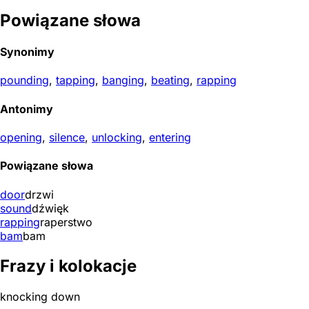
Powiązane słowa
Synonimy
pounding
,
tapping
,
banging
,
beating
,
rapping
Antonimy
opening
,
silence
,
unlocking
,
entering
Powiązane słowa
door
drzwi
sound
dźwięk
rapping
raperstwo
bam
bam
Frazy i kolokacje
knocking down