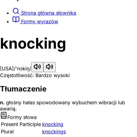
Strona główna słownika
Formy wyrazów
knocking
[USA]
/'nɔkiŋ/
Częstotliwość: Bardzo wysoki
Tłumaczenie
n.
głośny hałas spowodowany wybuchem wibracji lub
awarią.
Formy słowa
Present Participle
knocking
Plural
knockings