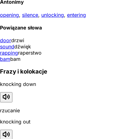
Antonimy
opening
,
silence
,
unlocking
,
entering
Powiązane słowa
door
drzwi
sound
dźwięk
rapping
raperstwo
bam
bam
Frazy i kolokacje
knocking down
rzucanie
knocking out