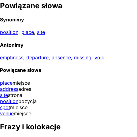
Powiązane słowa
Synonimy
position
,
place
,
site
Antonimy
emptiness
,
departure
,
absence
,
missing
,
void
Powiązane słowa
place
miejsce
address
adres
site
strona
position
pozycja
spot
miejsce
venue
miejsce
Frazy i kolokacje