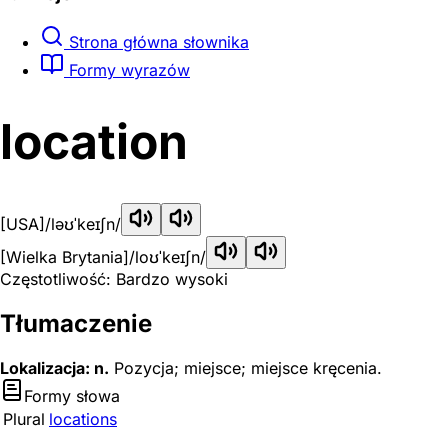
Strona główna słownika
Formy wyrazów
location
[USA]
/ləʊˈkeɪʃn/
[Wielka Brytania]
/loʊˈkeɪʃn/
Częstotliwość: Bardzo wysoki
Tłumaczenie
Lokalizacja: n.
Pozycja; miejsce; miejsce kręcenia.
Formy słowa
Plural
locations