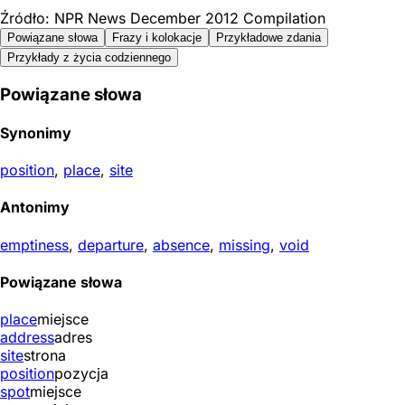
Źródło: NPR News December 2012 Compilation
Powiązane słowa
Frazy i kolokacje
Przykładowe zdania
Przykłady z życia codziennego
Powiązane słowa
Synonimy
position
,
place
,
site
Antonimy
emptiness
,
departure
,
absence
,
missing
,
void
Powiązane słowa
place
miejsce
address
adres
site
strona
position
pozycja
spot
miejsce