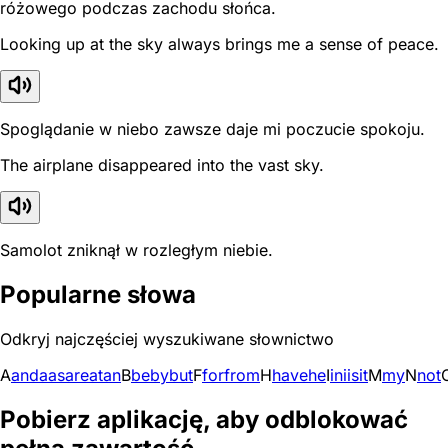
różowego podczas zachodu słońca.
Looking up at the sky always brings me a sense of peace.
Spoglądanie w niebo zawsze daje mi poczucie spokoju.
The airplane disappeared into the vast sky.
Samolot zniknął w rozległym niebie.
Popularne słowa
Odkryj najczęściej wyszukiwane słownictwo
A
and
a
as
are
at
an
B
be
by
but
F
for
from
H
have
he
I
in
i
is
it
M
my
N
not
Pobierz aplikację, aby odblokować