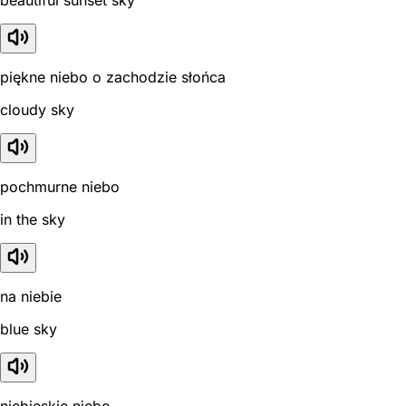
beautiful sunset sky
piękne niebo o zachodzie słońca
cloudy sky
pochmurne niebo
in the sky
na niebie
blue sky