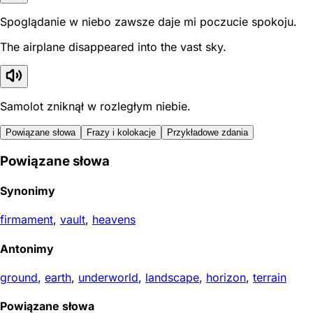
Spoglądanie w niebo zawsze daje mi poczucie spokoju.
The airplane disappeared into the vast sky.
Samolot zniknął w rozległym niebie.
Powiązane słowa
Frazy i kolokacje
Przykładowe zdania
Powiązane słowa
Synonimy
firmament
,
vault
,
heavens
Antonimy
ground
,
earth
,
underworld
,
landscape
,
horizon
,
terrain
Powiązane słowa