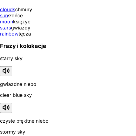
clouds
chmury
sun
słońce
moon
księżyc
stars
gwiazdy
rainbow
tęcza
Frazy i kolokacje
starry sky
gwiazdne niebo
clear blue sky
czyste błękitne niebo
stormy sky