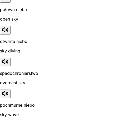
połowa nieba
open sky
otwarte niebo
sky diving
spadochroniarstwo
overcast sky
pochmurne niebo
sky wave