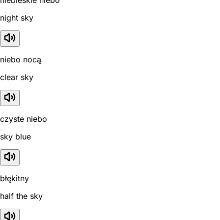
niebieskie niebo
night sky
niebo nocą
clear sky
czyste niebo
sky blue
błękitny
half the sky