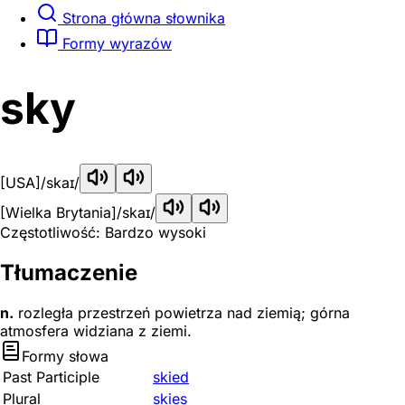
Strona główna słownika
Formy wyrazów
sky
[USA]
/skaɪ/
[Wielka Brytania]
/skaɪ/
Częstotliwość: Bardzo wysoki
Tłumaczenie
n.
rozległa przestrzeń powietrza nad ziemią; górna
atmosfera widziana z ziemi.
Formy słowa
Past Participle
skied
Plural
skies