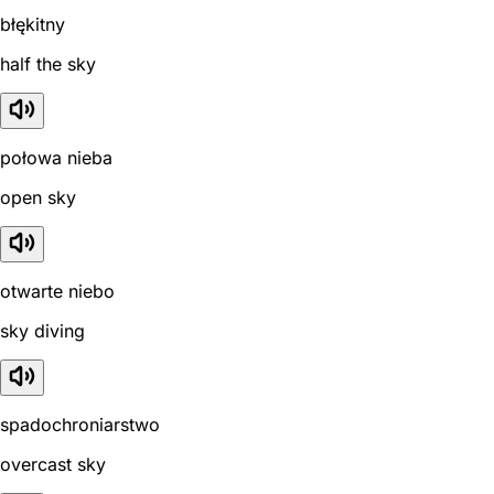
błękitny
half the sky
połowa nieba
open sky
otwarte niebo
sky diving
spadochroniarstwo
overcast sky