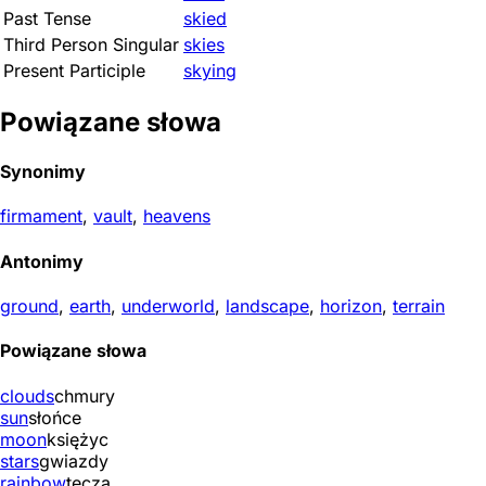
Past Tense
skied
Third Person Singular
skies
Present Participle
skying
Powiązane słowa
Synonimy
firmament
,
vault
,
heavens
Antonimy
ground
,
earth
,
underworld
,
landscape
,
horizon
,
terrain
Powiązane słowa
clouds
chmury
sun
słońce
moon
księżyc
stars
gwiazdy
rainbow
tęcza