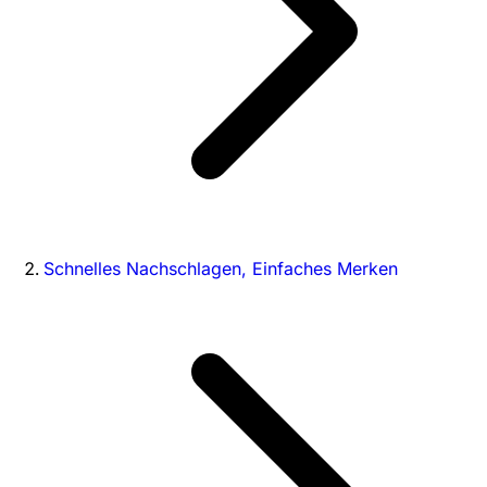
Schnelles Nachschlagen, Einfaches Merken