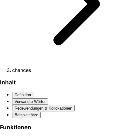
chances
Inhalt
Definition
Verwandte Wörter
Redewendungen & Kollokationen
Beispielsätze
Funktionen