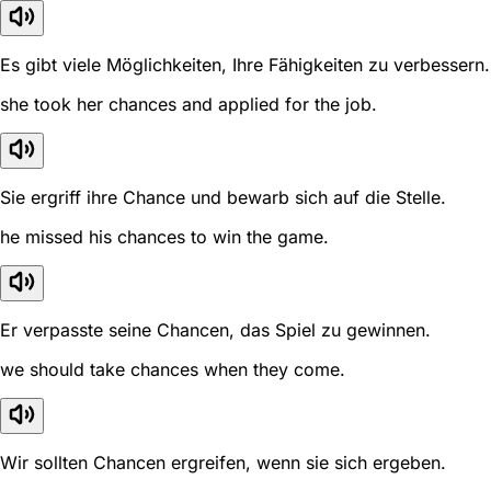
Es gibt viele Möglichkeiten, Ihre Fähigkeiten zu verbessern.
she took her chances and applied for the job.
Sie ergriff ihre Chance und bewarb sich auf die Stelle.
he missed his chances to win the game.
Er verpasste seine Chancen, das Spiel zu gewinnen.
we should take chances when they come.
Wir sollten Chancen ergreifen, wenn sie sich ergeben.