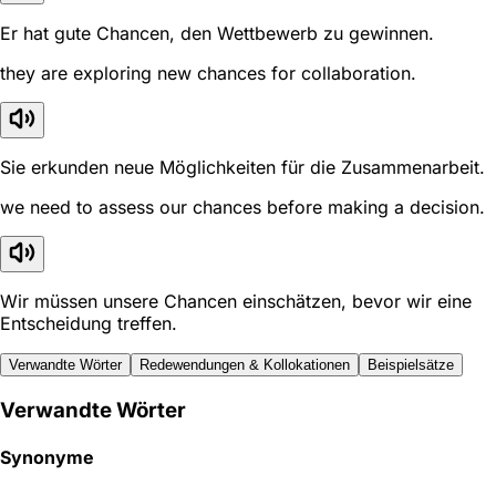
Er hat gute Chancen, den Wettbewerb zu gewinnen.
they are exploring new chances for collaboration.
Sie erkunden neue Möglichkeiten für die Zusammenarbeit.
we need to assess our chances before making a decision.
Wir müssen unsere Chancen einschätzen, bevor wir eine
Entscheidung treffen.
Verwandte Wörter
Redewendungen & Kollokationen
Beispielsätze
Verwandte Wörter
Synonyme