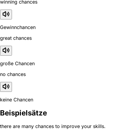
winning chances
Gewinnchancen
great chances
große Chancen
no chances
keine Chancen
Beispielsätze
there are many chances to improve your skills.