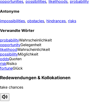
opportunities
,
possibilities
,
likelihoods
,
probability
Antonyme
impossibilities
,
obstacles
,
hindrances
,
risks
Verwandte Wörter
probability
Wahrscheinlichkeit
opportunity
Gelegenheit
likelihood
Wahrscheinlichkeit
possibility
Möglichkeit
odds
Quoten
risk
Risiko
fortune
Glück
Redewendungen & Kollokationen
take chances