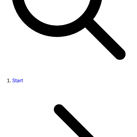
Start