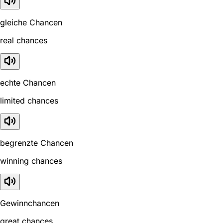
gleiche Chancen
real chances
echte Chancen
limited chances
begrenzte Chancen
winning chances
Gewinnchancen
great chances