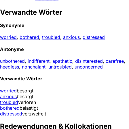
Verwandte Wörter
Synonyme
worried
,
bothered
,
troubled
,
anxious
,
distressed
Antonyme
unbothered
,
indifferent
,
apathetic
,
disinterested
,
carefree
,
heedless
,
nonchalant
,
untroubled
,
unconcerned
Verwandte Wörter
worried
besorgt
anxious
besorgt
troubled
verloren
bothered
belästigt
distressed
verzweifelt
Redewendungen & Kollokationen