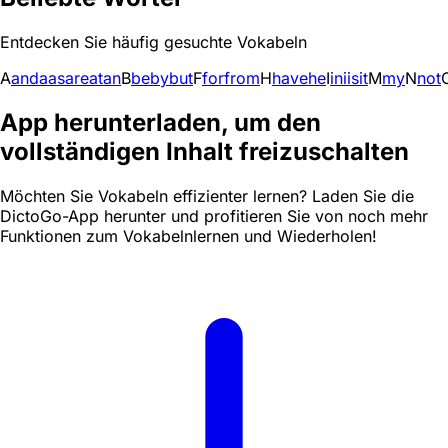
Entdecken Sie häufig gesuchte Vokabeln
A
and
a
as
are
at
an
B
be
by
but
F
for
from
H
have
he
I
in
i
is
it
M
my
N
not
App herunterladen, um den
vollständigen Inhalt freizuschalten
Möchten Sie Vokabeln effizienter lernen? Laden Sie die
DictoGo-App herunter und profitieren Sie von noch mehr
Funktionen zum Vokabelnlernen und Wiederholen!