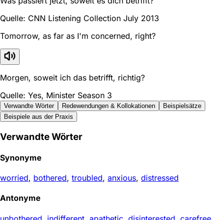
Was passiert jetzt, soweit es dich betrifft?
Quelle: CNN Listening Collection July 2013
Tomorrow, as far as I'm concerned, right?
Morgen, soweit ich das betrifft, richtig?
Quelle: Yes, Minister Season 3
Verwandte Wörter
Redewendungen & Kollokationen
Beispielsätze
Beispiele aus der Praxis
Verwandte Wörter
Synonyme
worried
,
bothered
,
troubled
,
anxious
,
distressed
Antonyme
unbothered
,
indifferent
,
apathetic
,
disinterested
,
carefree
,