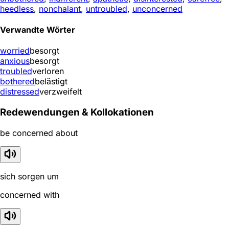
heedless
,
nonchalant
,
untroubled
,
unconcerned
Verwandte Wörter
worried
besorgt
anxious
besorgt
troubled
verloren
bothered
belästigt
distressed
verzweifelt
Redewendungen & Kollokationen
be concerned about
sich sorgen um
concerned with