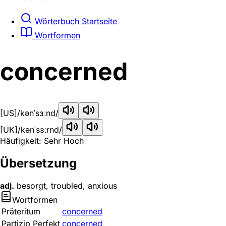
Wörterbuch Startseite
Wortformen
concerned
[US]
/kənˈsɜːnd/
[UK]
/kənˈsɜːrnd/
Häufigkeit: Sehr Hoch
Übersetzung
adj.
besorgt, troubled, anxious
Wortformen
Präteritum
concerned
Partizip Perfekt
concerned